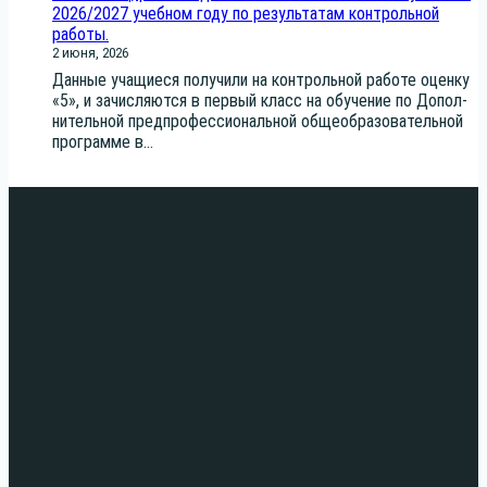
2026/2027 учебном году по результатам контрольной
работы.
2 июня, 2026
Дан­ные уча­щи­е­ся полу­чи­ли на кон­троль­ной рабо­те оцен­ку
«5», и зачис­ля­ют­ся в пер­вый класс на обу­че­ние по Допол­
ни­тель­ной пред­про­фес­си­о­наль­ной обще­об­ра­зо­ва­тель­ной
про­грам­ме в...