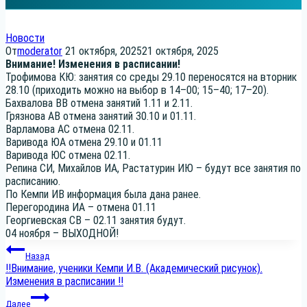
Новости
От
moderator
21 октября, 2025
21 октября, 2025
Вни­ма­ние! Изме­не­ния в расписании!
Тро­фи­мо­ва КЮ: заня­тия со сре­ды 29.10 пере­но­сят­ся на втор­ник
28.10 (при­хо­дить мож­но на выбор в 14–00; 15–40; 17–20).
Бахва­ло­ва ВВ отме­на заня­тий 1.11 и 2.11.
Гряз­но­ва АВ отме­на заня­тий 30.10 и 01.11.
Вар­ла­мо­ва АС отме­на 02.11.
Вари­во­да ЮА отме­на 29.10 и 01.11
Вари­во­да ЮС отме­на 02.11.
Репи­на СИ, Михай­лов ИА, Рас­та­ту­рин ИЮ – будут все заня­тия по
рас­пи­са­нию.
По Кем­пи ИВ инфор­ма­ция была дана ранее.
Пере­го­ро­ди­на ИА – отме­на 01.11
Геор­ги­ев­ская СВ – 02.11 заня­тия будут.
04 нояб­ря – ВЫХОДНОЙ!
Навигация
Назад
‼️Внимание, ученики Кемпи И.В. (Академический рисунок).
по
Изменения в расписании ‼️
Далее