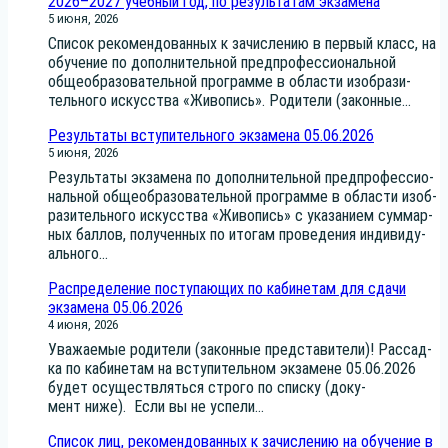
2026–2027 учебный год, по результатам экзамена
5 июня, 2026
Спи­сок реко­мен­до­ван­ных к зачис­ле­нию в пер­вый класс, на
обу­че­ние по допол­ни­тель­ной пред­про­фес­си­о­наль­ной
обще­об­ра­зо­ва­тель­ной про­грам­ме в обла­сти изоб­ра­зи­
тель­но­го искус­ства «Живо­пись». Роди­те­ли (закон­ные...
Результаты вступительного экзамена 05.06.2026
5 июня, 2026
Резуль­та­ты экза­ме­на по допол­ни­тель­ной пред­про­фес­си­о­
наль­ной обще­об­ра­зо­ва­тель­ной про­грам­ме в обла­сти изоб­
ра­зи­тель­но­го искус­ства «Живо­пись» с ука­за­ни­ем сум­мар­
ных бал­лов, полу­чен­ных по ито­гам про­ве­де­ния инди­ви­ду­
аль­но­го...
Распределение поступающих по кабинетам для сдачи
экзамена 05.06.2026
4 июня, 2026
Ува­жа­е­мые роди­те­ли (закон­ные пред­ста­ви­те­ли)! Рас­сад­
ка по каби­не­там на всту­пи­тель­ном экза­мене 05.06.2026
будет осу­ществ­лять­ся стро­го по спис­ку (доку­
мент ниже). Если вы не успе­ли...
Список лиц, рекомендованных к зачислению на обучение в