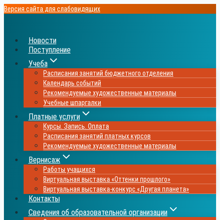
Перейти
Версия сайта для слабовидящих
к
содержимому
Новости
Поступление
Учеба
Расписания занятий бюджетного отделения
Календарь событий
Рекомендуемые художественные материалы
Учебные шпаргалки
Платные услуги
Курсы. Запись. Оплата
Расписания занятий платных курсов
Рекомендуемые художественные материалы
Вернисаж
Работы учащихся
Виртуальная выставка «Оттенки прошлого»
Виртуальная выставка-конкурс «Другая планета»
Контакты
Сведения об образовательной организации