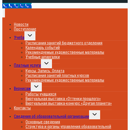
Call Now Button
Новости
Поступление
Переключить
Учеба
дочернее
меню
Расписания занятий бюджетного отделения
Календарь событий
Рекомендуемые художественные материалы
Учебные шпаргалки
Переключить
Платные услуги
дочернее
меню
Курсы. Запись. Оплата
Расписания занятий платных курсов
Рекомендуемые художественные материалы
Переключить
Вернисаж
дочернее
меню
Работы учащихся
Виртуальная выставка «Оттенки прошлого»
Виртуальная выставка-конкурс «Другая планета»
Контакты
Переключить
Сведения об образовательной организации
дочернее
меню
Основные сведения
Структура и органы управления образовательной