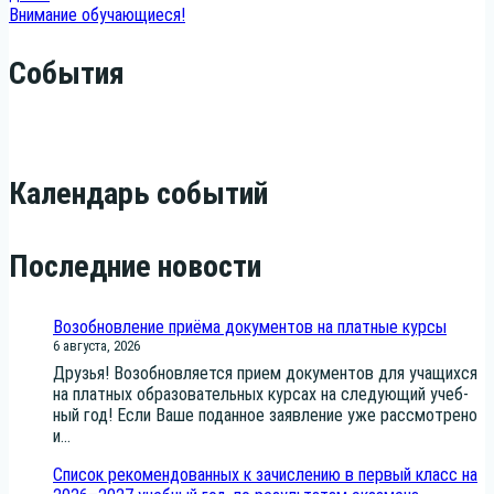
записям
Внимание обучающиеся!
События
Календарь событий
Последние новости
Возобновление приёма документов на платные курсы
6 августа, 2026
Дру­зья! Воз­об­нов­ля­ет­ся при­ем доку­мен­тов для уча­щих­ся
на плат­ных обра­зо­ва­тель­ных кур­сах на сле­ду­ю­щий учеб­
ный год! Если Ваше подан­ное заяв­ле­ние уже рас­смот­ре­но
и...
Список рекомендованных к зачислению в первый класс на