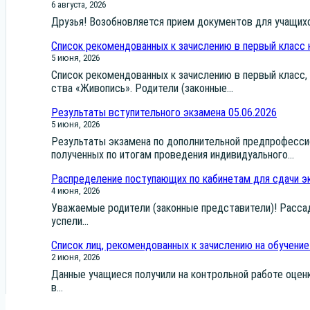
6 августа, 2026
Дру­зья! Воз­об­нов­ля­ет­ся при­ем доку­мен­тов для уча­щих
Список рекомендованных к зачислению в первый класс 
5 июня, 2026
Спи­сок реко­мен­до­ван­ных к зачис­ле­нию в пер­вый класс, н
ства «Живо­пись». Роди­те­ли (закон­ные...
Результаты вступительного экзамена 05.06.2026
5 июня, 2026
Резуль­та­ты экза­ме­на по допол­ни­тель­ной пред­про­фес­си­
полу­чен­ных по ито­гам про­ве­де­ния инди­ви­ду­аль­но­го...
Распределение поступающих по кабинетам для сдачи эк
4 июня, 2026
Ува­жа­е­мые роди­те­ли (закон­ные пред­ста­ви­те­ли)! Рас­
успе­ли...
Список лиц, рекомендованных к зачислению на обучение
2 июня, 2026
Дан­ные уча­щи­е­ся полу­чи­ли на кон­троль­ной рабо­те оцен­
в...