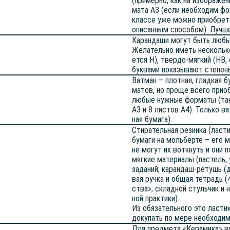
(при­мер­но, как на изоб­ра­же­
ма­та А3 (если необ­хо­дим фо
клас­се уже мож­но при­об­ре­
опи­сан­ным спо­со­бом). Луч­ш
Каран­да­ши могут быть любы
Жела­тель­но иметь несколь­ко 
ет­ся H), твер­до-мяг­кий (HB,
бук­ва­ми пока­зы­ва­ют сте­пе
Ват­ман – плот­ная, глад­кая бу
ма­тов, но про­ще все­го при­о
любые нуж­ные фор­ма­ты (так
А3 и 8 листов А4). Толь­ко ват
ная бумага).
Сти­ра­тель­ная резин­ка (лас
бума­ги на моль­бер­те – его 
не могут их воткнуть и они пор
мяг­кие мате­ри­а­лы (пастель,
зада­ний; каран­даш-ретушь (д
вая руч­ка и общая тет­радь (
ства»; склад­ной стуль­чик и 
ной практики).
Из обя­за­тель­но­го это ласти
доку­пать по мере необ­хо­ди­
Для пред­ме­та «Кера­ми­ка» все