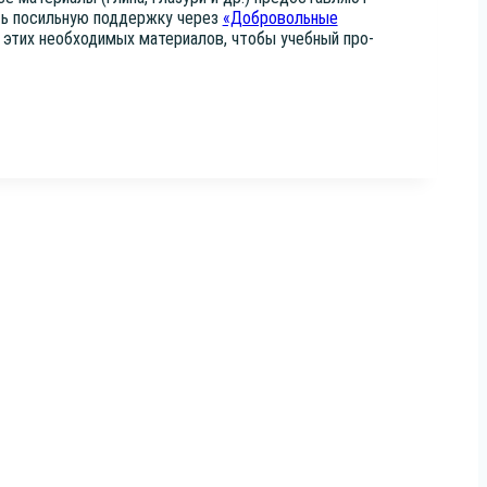
ть посиль­ную под­держ­ку через
«Доб­ро­воль­ные
этих необ­хо­ди­мых мате­ри­а­лов, что­бы учеб­ный про­