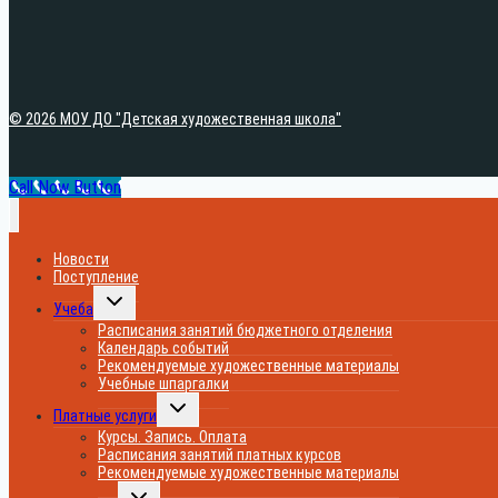
© 2026 МОУ ДО "Детская художественная школа"
Call Now Button
Новости
Поступление
Переключить
Учеба
дочернее
меню
Расписания занятий бюджетного отделения
Календарь событий
Рекомендуемые художественные материалы
Учебные шпаргалки
Переключить
Платные услуги
дочернее
меню
Курсы. Запись. Оплата
Расписания занятий платных курсов
Рекомендуемые художественные материалы
Переключить