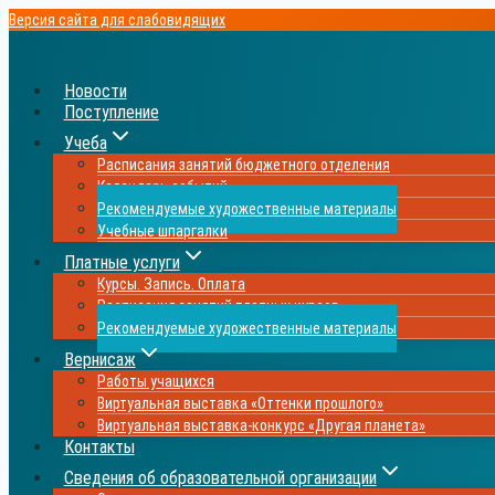
Перейти
Версия сайта для слабовидящих
к
содержимому
Новости
Поступление
Учеба
Расписания занятий бюджетного отделения
Календарь событий
Рекомендуемые художественные материалы
Учебные шпаргалки
Платные услуги
Курсы. Запись. Оплата
Расписания занятий платных курсов
Рекомендуемые художественные материалы
Вернисаж
Работы учащихся
Виртуальная выставка «Оттенки прошлого»
Виртуальная выставка-конкурс «Другая планета»
Контакты
Сведения об образовательной организации