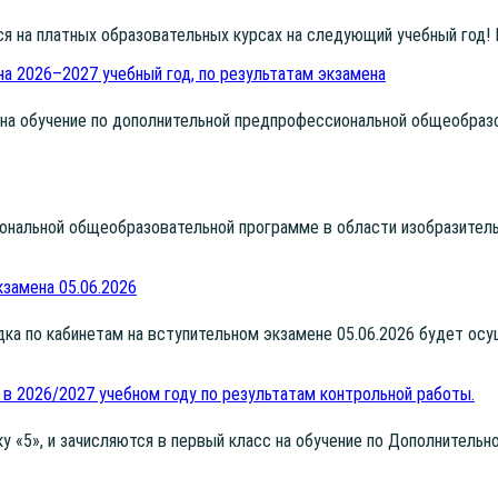
­ся на плат­ных обра­зо­ва­тель­ных кур­сах на сле­ду­ю­щий учеб­ный год!
на 2026–2027 учебный год, по результатам экзамена
а обу­че­ние по допол­ни­тель­ной пред­про­фес­си­о­наль­ной обще­об­ра­зо
о­наль­ной обще­об­ра­зо­ва­тель­ной про­грам­ме в обла­сти изоб­ра­зи­тел
замена 05.06.2026
сад­ка по каби­не­там на всту­пи­тель­ном экза­мене 05.06.2026 будет о
 в 2026/2027 учебном году по результатам контрольной работы.
ку «5», и зачис­ля­ют­ся в пер­вый класс на обу­че­ние по Допол­ни­тель­но