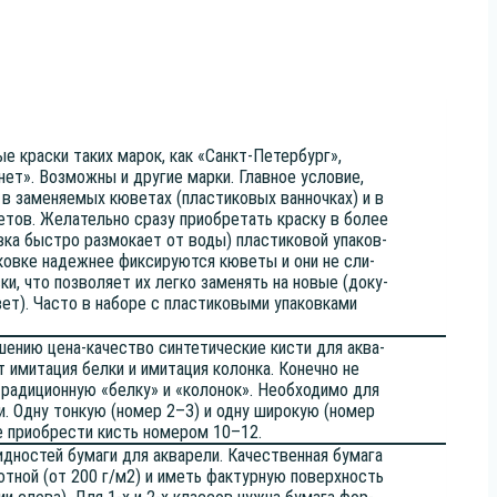
ые крас­ки таких марок, как «Санкт-Петер­бург»,
ет». Воз­мож­ны и дру­гие мар­ки. Глав­ное усло­вие,
 в заме­ня­е­мых кюве­тах (пла­сти­ко­вых ван­ноч­ках) и в
тов. Жела­тель­но сра­зу при­об­ре­тать крас­ку в более
ов­ка быст­ро раз­мо­ка­ет от воды) пла­сти­ко­вой упа­ков­
­ков­ке надеж­нее фик­си­ру­ют­ся кюве­ты и они не сли­
­ки, что поз­во­ля­ет их лег­ко заме­нять на новые (доку­
ет). Часто в набо­ре с пла­сти­ко­вы­ми упа­ков­ка­ми
ше­нию цена-каче­ство син­те­ти­че­ские кисти для аква­
 ими­та­ция бел­ки и ими­та­ция колон­ка. Конеч­но не
ра­ди­ци­он­ную «бел­ку» и «коло­нок». Необ­хо­ди­мо для
и. Одну тон­кую (номер 2–3) и одну широ­кую (номер
 при­об­ре­сти кисть номе­ром 10–12.
д­но­стей бума­ги для аква­ре­ли. Каче­ствен­ная бума­га
от­ной (от 200 г/м2) и иметь фак­тур­ную поверх­ность