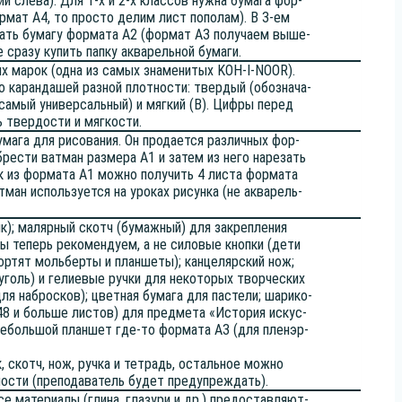
нии сле­ва). Для 1‑х и 2‑х клас­сов нуж­на бума­га фор­
р­мат А4, то про­сто делим лист попо­лам). В 3‑ем
тать бума­гу фор­ма­та А2 (фор­мат А3 полу­ча­ем выше­
е сра­зу купить пап­ку аква­рель­ной бумаги.
х марок (одна из самых зна­ме­ни­тых KOH-I-NOOR).
каран­да­шей раз­ной плот­но­сти: твер­дый (обо­зна­ча­
 самый уни­вер­саль­ный) и мяг­кий (B). Циф­ры перед
нь твер­до­сти и мягкости.
ма­га для рисо­ва­ния. Он про­да­ет­ся раз­лич­ных фор­
б­ре­сти ват­ман раз­ме­ра А1 и затем из него наре­зать
 из фор­ма­та А1 мож­но полу­чить 4 листа фор­ма­та
­ман исполь­зу­ет­ся на уро­ках рисун­ка (не аква­рель­
тик); маляр­ный скотч (бумаж­ный) для закреп­ле­ния
мы теперь реко­мен­ду­ем, а не сило­вые кноп­ки (дети
­тят моль­бер­ты и план­ше­ты); кан­це­ляр­ский нож;
 уголь) и гели­е­вые руч­ки для неко­то­рых твор­че­ских
ля наброс­ков); цвет­ная бума­га для пасте­ли; шари­ко­
48 и боль­ше листов) для пред­ме­та «Исто­рия искус­
неболь­шой план­шет где-то фор­ма­та А3 (для пле­нэр­
к, скотч, нож, руч­ка и тет­радь, осталь­ное мож­но
мо­сти (пре­по­да­ва­тель будет предупреждать).
 мате­ри­а­лы (гли­на, гла­зу­ри и др.) предо­став­ля­ют­