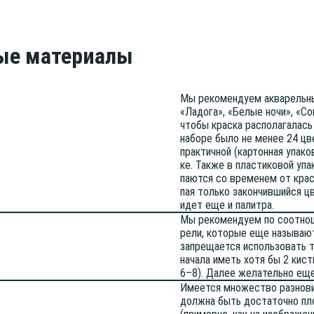
ые материалы
Мы реко­мен­ду­ем аква­рель­н
«Ладо­га», «Белые ночи», «Сон
что­бы крас­ка рас­по­ла­га­лась
набо­ре было не менее 24 цве­
прак­тич­ной (кар­тон­ная упа­к
ке. Так­же в пла­сти­ко­вой упа
па­ют­ся со вре­ме­нем от крас
пая толь­ко закон­чив­ший­ся цв
идет еще и палитра.
Мы реко­мен­ду­ем по соот­но­
ре­ли, кото­рые еще назы­ва­ют
запре­ща­ет­ся исполь­зо­вать т
нача­ла иметь хотя бы 2 кист
6–8). Далее жела­тель­но еще
Име­ет­ся мно­же­ство раз­но­ви
долж­на быть доста­точ­но пл