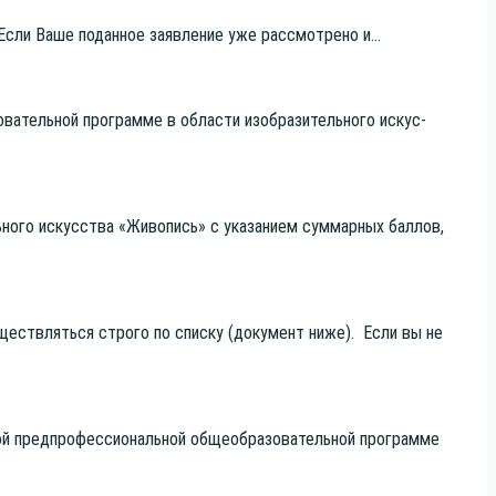
 Если Ваше подан­ное заяв­ле­ние уже рас­смот­ре­но и...
­ва­тель­ной про­грам­ме в обла­сти изоб­ра­зи­тель­но­го искус­
ь­но­го искус­ства «Живо­пись» с ука­за­ни­ем сум­мар­ных бал­лов,
су­ществ­лять­ся стро­го по спис­ку (доку­мент ниже). Если вы не
й пред­про­фес­си­о­наль­ной обще­об­ра­зо­ва­тель­ной про­грам­ме