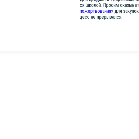
ся шко­лой. Про­сим ока­зы­ва
пожерт­во­ва­ния»
для заку­пок 
цесс не прерывался.