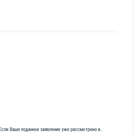
 Если Ваше подан­ное заяв­ле­ние уже рас­смот­ре­но и...