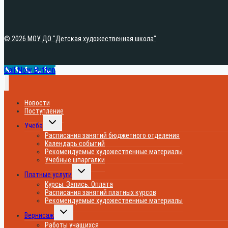
© 2026 МОУ ДО "Детская художественная школа"
Call Now Button
Новости
Поступление
Переключить
Учеба
дочернее
меню
Расписания занятий бюджетного отделения
Календарь событий
Рекомендуемые художественные материалы
Учебные шпаргалки
Переключить
Платные услуги
дочернее
меню
Курсы. Запись. Оплата
Расписания занятий платных курсов
Рекомендуемые художественные материалы
Переключить
Вернисаж
дочернее
меню
Работы учащихся