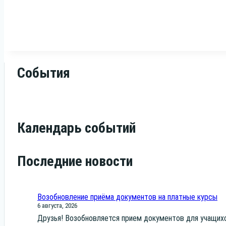
События
Календарь событий
Последние новости
Возобновление приёма документов на платные курсы
6 августа, 2026
Дру­зья! Воз­об­нов­ля­ет­ся при­ем доку­мен­тов для уча­щих