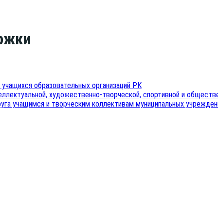
ржки
уча­щих­ся обра­зо­ва­тель­ных орга­ни­за­ций РК
ел­лек­ту­аль­ной, худо­же­ствен­но-твор­че­ской, спор­тив­ной и обще­с
кру­га уча­щим­ся и твор­че­ским кол­лек­ти­вам муни­ци­паль­ных учрежде