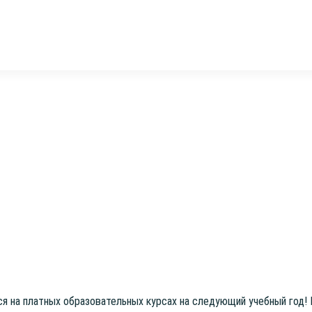
­ся на плат­ных обра­зо­ва­тель­ных кур­сах на сле­ду­ю­щий учеб­ный год!