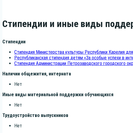
Стипендии и иные виды подде
Сти­пен­дии
Cти­пен­дия Мини­стер­ства куль­ту­ры Рес­пуб­ли­ки Каре­лия для 
Рес­пуб­ли­кан­ская сти­пен­дия детям «За осо­бые успе­хи в инт
Cти­пен­дия Адми­ни­стра­ции Пет­ро­за­вод­ско­го город­ско­го о
Нали­чии обще­жи­тия, интерната
Нет
Иные виды мате­ри­аль­ной под­держ­ки обучающихся
Нет
Тру­до­устрой­ство выпускников
Нет