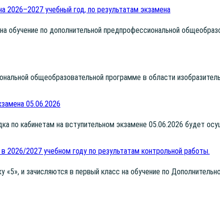
на 2026–2027 учебный год, по результатам экзамена
а обу­че­ние по допол­ни­тель­ной пред­про­фес­си­о­наль­ной обще­об­ра­зо
о­наль­ной обще­об­ра­зо­ва­тель­ной про­грам­ме в обла­сти изоб­ра­зи­тел
замена 05.06.2026
сад­ка по каби­не­там на всту­пи­тель­ном экза­мене 05.06.2026 будет о
 в 2026/2027 учебном году по результатам контрольной работы.
ку «5», и зачис­ля­ют­ся в пер­вый класс на обу­че­ние по Допол­ни­тель­но