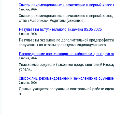
Список рекомендованных к зачислению в первый класс 
5 июня, 2026
Спи­сок реко­мен­до­ван­ных к зачис­ле­нию в пер­вый класс, н
ства «Живо­пись». Роди­те­ли (закон­ные...
Результаты вступительного экзамена 05.06.2026
5 июня, 2026
Резуль­та­ты экза­ме­на по допол­ни­тель­ной пред­про­фес­си­
полу­чен­ных по ито­гам про­ве­де­ния инди­ви­ду­аль­но­го...
Распределение поступающих по кабинетам для сдачи эк
4 июня, 2026
Ува­жа­е­мые роди­те­ли (закон­ные пред­ста­ви­те­ли)! Рас­
успе­ли...
Список лиц, рекомендованных к зачислению на обучение
2 июня, 2026
Дан­ные уча­щи­е­ся полу­чи­ли на кон­троль­ной рабо­те оцен­
в...