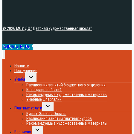
© 2026 МОУ ДО "Детская художественная школа"
Call Now Button
Новости
Поступление
Переключить
Учеба
дочернее
меню
Расписания занятий бюджетного отделения
Календарь событий
Рекомендуемые художественные материалы
Учебные шпаргалки
Переключить
Платные услуги
дочернее
меню
Курсы. Запись. Оплата
Расписания занятий платных курсов
Рекомендуемые художественные материалы
Переключить
Вернисаж
дочернее