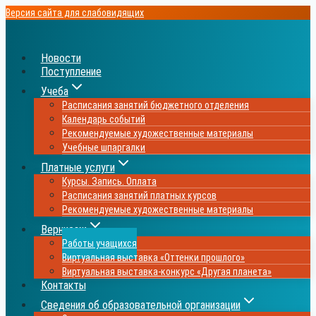
Перейти
Версия сайта для слабовидящих
к
содержимому
Новости
Поступление
Учеба
Расписания занятий бюджетного отделения
Календарь событий
Рекомендуемые художественные материалы
Учебные шпаргалки
Платные услуги
Курсы. Запись. Оплата
Расписания занятий платных курсов
Рекомендуемые художественные материалы
Вернисаж
Работы учащихся
Виртуальная выставка «Оттенки прошлого»
Виртуальная выставка-конкурс «Другая планета»
Контакты
Сведения об образовательной организации