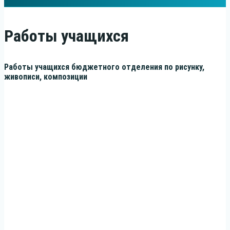
Работы учащихся
Рабо­ты уча­щих­ся бюд­жет­но­го отде­ле­ния по рисун­ку,
живо­пи­си, композиции