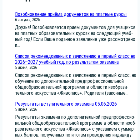
Возобновление приёма документов на платные курсы
6 августа, 2026
Дру­зья! Воз­об­нов­ля­ет­ся при­ем доку­мен­тов для уча­щих­ся
на плат­ных обра­зо­ва­тель­ных кур­сах на сле­ду­ю­щий учеб­
ный год! Если Ваше подан­ное заяв­ле­ние уже рас­смот­ре­но
и...
Список рекомендованных к зачислению в первый класс на
2026–2027 учебный год, по результатам экзамена
5 июня, 2026
Спи­сок реко­мен­до­ван­ных к зачис­ле­нию в пер­вый класс, на
обу­че­ние по допол­ни­тель­ной пред­про­фес­си­о­наль­ной
обще­об­ра­зо­ва­тель­ной про­грам­ме в обла­сти изоб­ра­зи­
тель­но­го искус­ства «Живо­пись». Роди­те­ли (закон­ные...
Результаты вступительного экзамена 05.06.2026
5 июня, 2026
Резуль­та­ты экза­ме­на по допол­ни­тель­ной пред­про­фес­си­о­
наль­ной обще­об­ра­зо­ва­тель­ной про­грам­ме в обла­сти изоб­
ра­зи­тель­но­го искус­ства «Живо­пись» с ука­за­ни­ем сум­мар­
ных бал­лов, полу­чен­ных по ито­гам про­ве­де­ния инди­ви­ду­