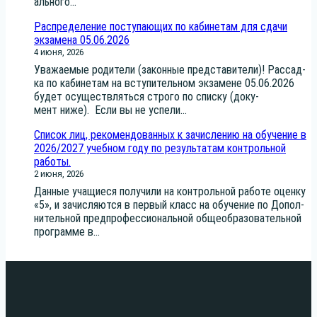
аль­но­го...
Распределение поступающих по кабинетам для сдачи
экзамена 05.06.2026
4 июня, 2026
Ува­жа­е­мые роди­те­ли (закон­ные пред­ста­ви­те­ли)! Рас­сад­
ка по каби­не­там на всту­пи­тель­ном экза­мене 05.06.2026
будет осу­ществ­лять­ся стро­го по спис­ку (доку­
мент ниже). Если вы не успе­ли...
Список лиц, рекомендованных к зачислению на обучение в
2026/2027 учебном году по результатам контрольной
работы.
2 июня, 2026
Дан­ные уча­щи­е­ся полу­чи­ли на кон­троль­ной рабо­те оцен­ку
«5», и зачис­ля­ют­ся в пер­вый класс на обу­че­ние по Допол­
ни­тель­ной пред­про­фес­си­о­наль­ной обще­об­ра­зо­ва­тель­ной
про­грам­ме в...