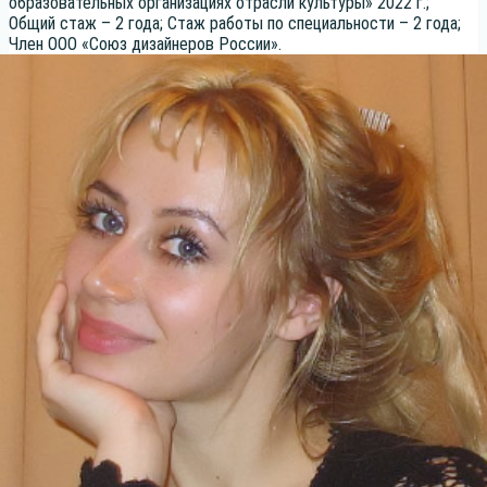
обра­зо­ва­тель­ных орга­ни­за­ци­ях отрас­ли куль­ту­ры» 2022 г.;
Общий стаж – 2 года; Стаж рабо­ты по спе­ци­аль­но­сти – 2 года;
Член ООО «Союз дизай­не­ров России».