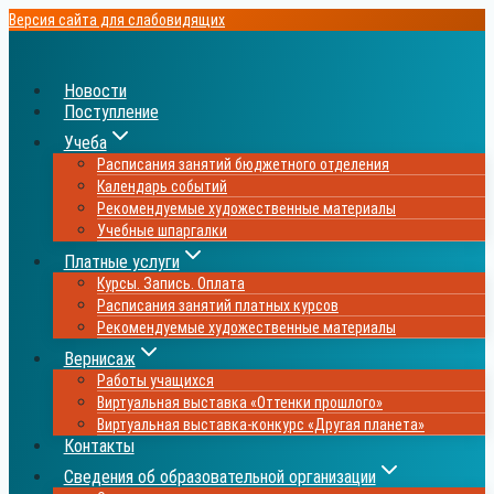
Перейти
Версия сайта для слабовидящих
к
содержимому
Новости
Поступление
Учеба
Расписания занятий бюджетного отделения
Календарь событий
Рекомендуемые художественные материалы
Учебные шпаргалки
Платные услуги
Курсы. Запись. Оплата
Расписания занятий платных курсов
Рекомендуемые художественные материалы
Вернисаж
Работы учащихся
Виртуальная выставка «Оттенки прошлого»
Виртуальная выставка-конкурс «Другая планета»
Контакты
Сведения об образовательной организации