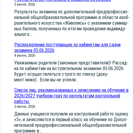
5 июня, 2026
Резуль­та­ты экза­ме­на по допол­ни­тель­ной пред­про­фес­си­о­
наль­ной обще­об­ра­зо­ва­тель­ной про­грам­ме в обла­сти изоб­
ра­зи­тель­но­го искус­ства «Живо­пись» с ука­за­ни­ем сум­мар­
ных бал­лов, полу­чен­ных по ито­гам про­ве­де­ния инди­ви­ду­
аль­но­го...
Распределение поступающих по кабинетам для сдачи
экзамена 05.06.2026
4 июня, 2026
Ува­жа­е­мые роди­те­ли (закон­ные пред­ста­ви­те­ли)! Рас­сад­
ка по каби­не­там на всту­пи­тель­ном экза­мене 05.06.2026
будет осу­ществ­лять­ся стро­го по спис­ку (доку­
мент ниже). Если вы не успе­ли...
Список лиц, рекомендованных к зачислению на обучение в
2026/2027 учебном году по результатам контрольной
работы.
2 июня, 2026
Дан­ные уча­щи­е­ся полу­чи­ли на кон­троль­ной рабо­те оцен­ку
«5», и зачис­ля­ют­ся в пер­вый класс на обу­че­ние по Допол­
ни­тель­ной пред­про­фес­си­о­наль­ной обще­об­ра­зо­ва­тель­ной
про­грам­ме в...