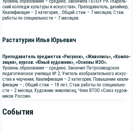
Уро­вень обра­зо­ва­ния – сред­нее; Закон­чи­ла ГБПОУ РК «Карель­
ский кол­ледж куль­ту­ры и искус­ства»; Пре­по­да­ва­тель, дизай­нер;
Ква­ли­фи­ка­ция – 2 кате­го­рия; ; Общий стаж – 7 меся­цев; Стаж
рабо­ты по спе­ци­аль­но­сти – 7 месяцев.
Растатурин Илья Юрьевич
Пре­по­да­ва­тель пред­ме­тов «Рису­нок», «Живо­пись», «Ком­по­
зи­ция», кур­сов: «Юный худож­ник», «Осно­вы ИЗО».
Уро­вень обра­зо­ва­ния – сред­нее; Закон­чил Пет­ро­за­вод­ское
педа­го­ги­че­ское учи­ли­ще № 2; Учи­тель изоб­ра­зи­тель­но­го искус­
ства и чер­че­ния; Ква­ли­фи­ка­ция – 2 кате­го­рия; Повы­ше­ние ква­ли­
фи­ка­ции – ; Общий стаж – 18 лет; Стаж рабо­ты по спе­ци­аль­но­
сти – 2 меся­ца; Худож­ник-живо­пи­сец; Член ВТОО «Союз худож­
ни­ков России».
События