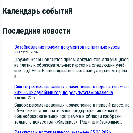
Календарь событий
Последние новости
Возобновление приёма документов на платные курсы
6 августа, 2026
Дру­зья! Воз­об­нов­ля­ет­ся при­ем доку­мен­тов для уча­щих­ся
на плат­ных обра­зо­ва­тель­ных кур­сах на сле­ду­ю­щий учеб­
ный год! Если Ваше подан­ное заяв­ле­ние уже рас­смот­ре­но
и...
Список рекомендованных к зачислению в первый класс на
2026–2027 учебный год, по результатам экзамена
5 июня, 2026
Спи­сок реко­мен­до­ван­ных к зачис­ле­нию в пер­вый класс, на
обу­че­ние по допол­ни­тель­ной пред­про­фес­си­о­наль­ной
обще­об­ра­зо­ва­тель­ной про­грам­ме в обла­сти изоб­ра­зи­
тель­но­го искус­ства «Живо­пись». Роди­те­ли (закон­ные...
Результаты вступительного экзамена 05.06.2026