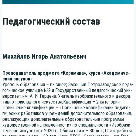
Педагогический состав
Михайлов Игорь Анатольевич
Пре­по­да­ва­тель пред­ме­та «Кера­ми­ка», кур­са «Ака­де­ми­че­
ский рисунок».
Уро­вень обра­зо­ва­ния – выс­шее; Закон­чил Пет­ро­за­вод­ское педа­
го­ги­че­ское учи­ли­ще №2 и Госу­дар­ствен­ный педа­го­ги­че­ский уни­
вер­си­тет им. А. И. Гер­це­на; Учи­тель изоб­ра­зи­тель­но­го и деко­ра­
тив­но-при­клад­но­го искусства;Квалификация – 2 кате­го­рия;
Повы­ше­ние ква­ли­фи­ка­ции – «Повы­ше­ние ква­ли­фи­ка­ции педа­го­
ги­че­ских работ­ни­ков учре­жде­ний допол­ни­тель­но­го обра­зо­ва­ния,
реа­ли­зу­ю­щих допол­ни­тель­ные обра­зо­ва­тель­ные про­грам­мы
худо­же­ствен­ной направ­лен­но­сти» по спе­ци­аль­но­сти «Изоб­ра­зи­
тель­ное искус­ство» 2020 г.; Общий стаж – 30 лет; Стаж рабо­ты