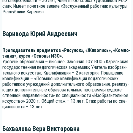
по спе­ци­аль­но­сти – 30 лет; Член ВТОО «Союз худож­ни­ков Рос­
сии»; Име­ет почет­ное зва­ние «Заслу­жен­ный работ­ник куль­ту­ры
Рес­пуб­ли­ки Карелия».
Варивода Юрий Андреевич
Пре­по­да­ва­тель пред­ме­тов «Рису­нок», «Живо­пись», «Ком­по­
зи­ция», кур­са «Осно­вы ИЗО».
Уро­вень обра­зо­ва­ния – выс­шее; Закон­чил ГОУ ВПО «Карель­ская
госу­дар­ствен­ная педа­го­ги­че­ская ака­де­мия»; Учи­тель изоб­ра­зи­
тель­но­го искус­ства; Ква­ли­фи­ка­ция – 2 кате­го­рия; Повы­ше­ние
ква­ли­фи­ка­ции – «Повы­ше­ние ква­ли­фи­ка­ции педа­го­ги­че­ских
работ­ни­ков учре­жде­ний допол­ни­тель­но­го обра­зо­ва­ния, реа­ли­зу­
ю­щих допол­ни­тель­ные обра­зо­ва­тель­ные про­грам­мы худо­же­
ствен­ной направ­лен­но­сти» по спе­ци­аль­но­сти «Изоб­ра­зи­тель­ное
искус­ство» 2020 г.; Общий стаж – 13 лет; Стаж рабо­ты по спе­
ци­аль­но­сти – 13 лет.
Бахвалова Вера Викторовна