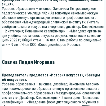
зи­ция».
Уро­вень обра­зо­ва­ния – выс­шее; Закон­чи­ла Пет­ро­за­вод­ское
педа­го­ги­че­ское учи­ли­ще №2 и Авто­ном­ную неком­мер­че­скую
обра­зо­ва­тель­ную орга­ни­за­цию выс­ше­го про­фес­си­о­наль­но­го
обра­зо­ва­ния «Меж­ду­на­род­ный сла­вян­ский инсти­тут»; Учи­тель
изоб­ра­зи­тель­но­го искус­ства и чер­че­ния, дизай­нер; Ква­ли­фи­ка­ция
– 2 кате­го­рия; Повы­ше­ние ква­ли­фи­ка­ции – «Мето­ди­ка орга­ни­за­
ции учеб­ных поста­но­вок в кур­сах рисун­ка, живо­пи­си и ком­по­зи­
ции» 2022 г.; Общий стаж – 16 лет; Стаж рабо­ты по спе­ци­аль­но­
сти – 9 лет; Член ООО «Союз дизай­не­ров России».
Савина Лидия Игоревна
Пре­по­да­ва­тель пред­ме­тов «Исто­рия искусств», «Бесе­ды
об искусстве».
Уро­вень обра­зо­ва­ния – выс­шее; дизай­нер; Закон­чи­ла Авто­ном­
ную неком­мер­че­скую обра­зо­ва­тель­ную орга­ни­за­цию выс­ше­го
про­фес­си­о­наль­но­го обра­зо­ва­ния «Меж­ду­на­род­ный сла­вян­ский
инсти­тут»; Дизай­нер; Ква­ли­фи­ка­ция – 2 кате­го­рия; Повы­ше­ние
ква­ли­фи­ка­ции – «Внед­ре­ние форм дистан­ци­он­но­го обу­че­ния в