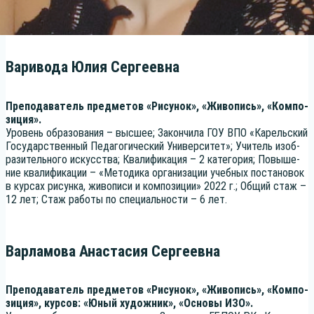
Варивода Юлия Сергеевна
Пре­по­да­ва­тель пред­ме­тов «Рису­нок», «Живо­пись», «Ком­по­
зи­ция».
Уро­вень обра­зо­ва­ния – выс­шее; Закон­чи­ла ГОУ ВПО «Карель­ский
Госу­дар­ствен­ный Педа­го­ги­че­ский Уни­вер­си­тет»; Учи­тель изоб­
ра­зи­тель­но­го искус­ства; Ква­ли­фи­ка­ция – 2 кате­го­рия; Повы­ше­
ние ква­ли­фи­ка­ции – «Мето­ди­ка орга­ни­за­ции учеб­ных поста­но­вок
в кур­сах рисун­ка, живо­пи­си и ком­по­зи­ции» 2022 г.; Общий стаж –
12 лет; Стаж рабо­ты по спе­ци­аль­но­сти – 6 лет.
Варламова Анастасия Сергеевна
Пре­по­да­ва­тель пред­ме­тов «Рису­нок», «Живо­пись», «Ком­по­
зи­ция», кур­сов: «Юный худож­ник», «Осно­вы ИЗО».