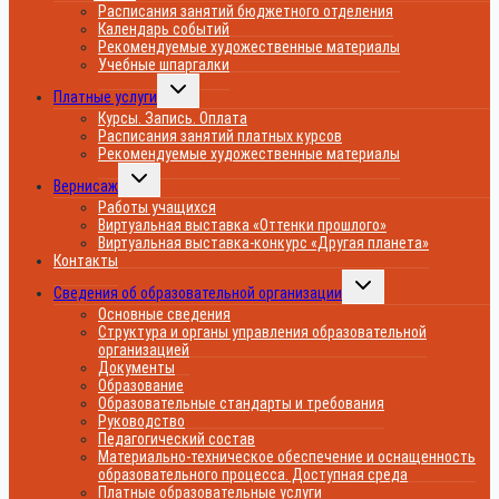
меню
Расписания занятий бюджетного отделения
Календарь событий
Рекомендуемые художественные материалы
Учебные шпаргалки
Переключить
Платные услуги
дочернее
меню
Курсы. Запись. Оплата
Расписания занятий платных курсов
Рекомендуемые художественные материалы
Переключить
Вернисаж
дочернее
меню
Работы учащихся
Виртуальная выставка «Оттенки прошлого»
Виртуальная выставка-конкурс «Другая планета»
Контакты
Переключить
Сведения об образовательной организации
дочернее
меню
Основные сведения
Структура и органы управления образовательной
организацией
Документы
Образование
Образовательные стандарты и требования
Руководство
Педагогический состав
Материально-техническое обеспечение и оснащенность
образовательного процесса. Доступная среда
Платные образовательные услуги