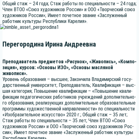
Общий стаж – 24 года; Стаж рабо­ты по спе­ци­аль­но­сти – 24 года;
Член ВТОО «Союз худож­ни­ков Рос­сии» и ООО «Твор­че­ский союз
худож­ни­ков Рос­сии»; Име­ет почет­ное зва­ние «Заслу­жен­ный
работ­ник куль­ту­ры Рес­пуб­ли­ки Карелия».
Перегородина Ирина Андреевна
Пре­по­да­ва­тель пред­ме­тов «Рису­нок», «Живо­пись», «Ком­по­
зи­ция», кур­сов: «Осно­вы ИЗО», «Осно­вы мас­ля­ной
живописи».
Уро­вень обра­зо­ва­ния – выс­шее; Закон­чи­ла Вла­ди­мир­ский госу­
дар­ствен­ный уни­вер­си­тет; Пре­по­да­ва­тель; Ква­ли­фи­ка­ция – выс­
шая кате­го­рия; Повы­ше­ние ква­ли­фи­ка­ции – «Повы­ше­ние ква­ли­
фи­ка­ции педа­го­ги­че­ских работ­ни­ков учре­жде­ний допол­ни­тель­но­
го обра­зо­ва­ния, реа­ли­зу­ю­щих допол­ни­тель­ные обра­зо­ва­тель­ные
про­грам­мы худо­же­ствен­ной направ­лен­но­сти» по спе­ци­аль­но­сти
«Изоб­ра­зи­тель­ное искус­ство» 2020 г.; Общий стаж – 35 лет;
Стаж рабо­ты по спе­ци­аль­но­сти – 35 лет; Член ВТОО «Союз
худож­ни­ков Рос­сии» и ООО «Твор­че­ский союз худож­ни­ков Рос­
сии»; Име­ет почет­ное зва­ние «Заслу­жен­ный работ­ник куль­ту­ры
Рес­пуб­ли­ки Карелия».