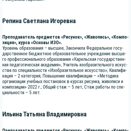
Репина Светлана Игоревна
Пре­по­да­ва­тель пред­ме­тов «Рису­нок», «Живо­пись», «Ком­по­
зи­ция», кур­са «Осно­вы ИЗО».
Уро­вень обра­зо­ва­ния – выс­шее; Закон­чи­ла Феде­раль­ное госу­
дар­ствен­ное бюд­жет­ное обра­зо­ва­тель­ное учре­жде­ние выс­ше­
го про­фес­си­о­наль­но­го обра­зо­ва­ния «Карель­ская госу­дар­ствен­
ная педа­го­ги­че­ская ака­де­мия»; Учи­тель изоб­ра­зи­тель­но­го искус­
ства по спе­ци­аль­но­сти «Изоб­ра­зи­тель­ное искус­ство»; Ква­ли­фи­
ка­ция – 2 кате­го­рия; Повы­ше­ние ква­ли­фи­ка­ции – «Мето­ди­ка
орга­ни­за­ции учеб­ных поста­но­вок в кур­сах рисун­ка, живо­пи­си и
ком­по­зи­ции» 2022 г.; Общий стаж – 5 лет; Стаж рабо­ты по спе­
ци­аль­но­сти – 5 лет.
Ильина Татьяна Владимировна
Пре­по­да­ва­тель пред­ме­тов «Рису­нок», «Живо­пись», «Ком­по­