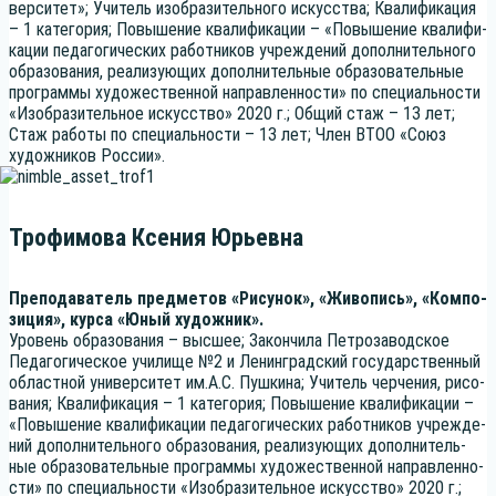
вер­си­тет»; Учи­тель изоб­ра­зи­тель­но­го искус­ства; Ква­ли­фи­ка­ция
– 1 кате­го­рия; Повы­ше­ние ква­ли­фи­ка­ции – «Повы­ше­ние ква­ли­фи­
ка­ции педа­го­ги­че­ских работ­ни­ков учре­жде­ний допол­ни­тель­но­го
обра­зо­ва­ния, реа­ли­зу­ю­щих допол­ни­тель­ные обра­зо­ва­тель­ные
про­грам­мы худо­же­ствен­ной направ­лен­но­сти» по спе­ци­аль­но­сти
«Изоб­ра­зи­тель­ное искус­ство» 2020 г.; Общий стаж – 13 лет;
Стаж рабо­ты по спе­ци­аль­но­сти – 13 лет; Член ВТОО «Союз
худож­ни­ков России».
Трофимова Ксения Юрьевна
Пре­по­да­ва­тель пред­ме­тов «Рису­нок», «Живо­пись», «Ком­по­
зи­ция», кур­са «Юный художник».
Уро­вень обра­зо­ва­ния – выс­шее; Закон­чи­ла Пет­ро­за­вод­ское
Педа­го­ги­че­ское учи­ли­ще №2 и Ленин­град­ский госу­дар­ствен­ный
област­ной уни­вер­си­тет им.А.С. Пуш­ки­на; Учи­тель чер­че­ния, рисо­
ва­ния; Ква­ли­фи­ка­ция – 1 кате­го­рия; Повы­ше­ние ква­ли­фи­ка­ции –
«Повы­ше­ние ква­ли­фи­ка­ции педа­го­ги­че­ских работ­ни­ков учре­жде­
ний допол­ни­тель­но­го обра­зо­ва­ния, реа­ли­зу­ю­щих допол­ни­тель­
ные обра­зо­ва­тель­ные про­грам­мы худо­же­ствен­ной направ­лен­но­
сти» по спе­ци­аль­но­сти «Изоб­ра­зи­тель­ное искус­ство» 2020 г.;