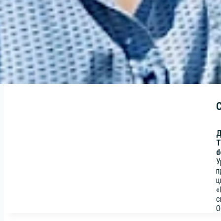
Д
Т
d
У
п
ц
«
с
О