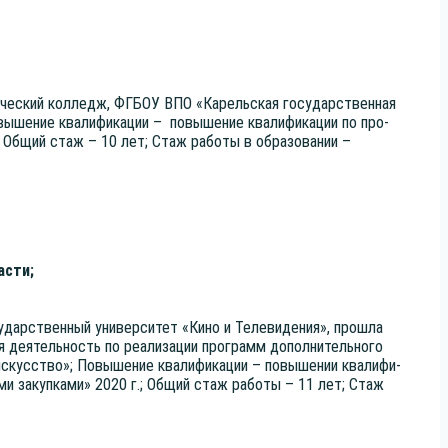
о­ги­че­ский кол­ледж, ФГБОУ ВПО «Карель­ская госу­дар­ствен­ная
овы­ше­ние ква­ли­фи­ка­ции – повы­ше­ние ква­ли­фи­ка­ции по про­
г.; Общий стаж – 10 лет; Стаж рабо­ты в обра­зо­ва­нии –
асти;
­дар­ствен­ный уни­вер­си­тет «Кино и Теле­ви­де­ния», про­шла
ая дея­тель­ность по реа­ли­за­ции про­грамм допол­ни­тель­но­го
скус­ство»; Повы­ше­ние ква­ли­фи­ка­ции – повы­ше­нии ква­ли­фи­
ны­ми закуп­ка­ми» 2020 г.; Общий стаж рабо­ты – 11 лет; Стаж