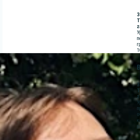
З
Т
z
У
п
г
1
З
Т
z
У
п
о
к
р