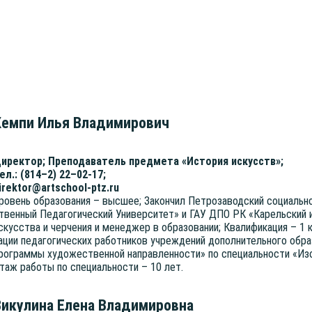
Кемпи Илья Владимирович
ирек­тор; Пре­по­да­ва­тель пред­ме­та «Исто­рия искусств»;
ел.: (814–2) 22–02-17;
irektor@artschool-ptz.ru
ро­вень обра­зо­ва­ния – выс­шее; Закон­чил Пет­ро­за­вод­ский соци­аль­
твен­ный Педа­го­ги­че­ский Уни­вер­си­тет» и ГАУ ДПО РК «Карель­ский инс
скус­ства и чер­че­ния и мене­джер в обра­зо­ва­нии; Ква­ли­фи­ка­ция – 1 
а­ции педа­го­ги­че­ских работ­ни­ков учре­жде­ний допол­ни­тель­но­го обра­
ро­грам­мы худо­же­ствен­ной направ­лен­но­сти» по спе­ци­аль­но­сти «И
таж рабо­ты по спе­ци­аль­но­сти – 10 лет.
Викулина Елена Владимировна