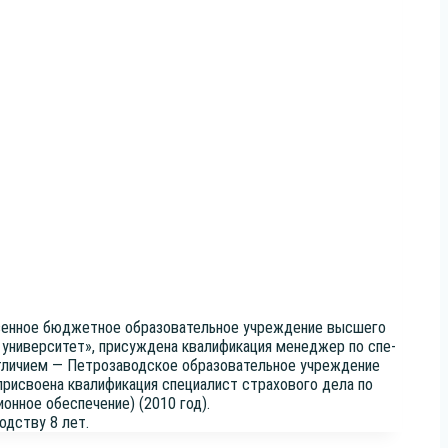
вен­ное бюд­жет­ное обра­зо­ва­тель­ное учре­жде­ние выс­ше­го
й уни­вер­си­тет», при­суж­де­на ква­ли­фи­ка­ция мене­джер по спе­
ли­чи­ем — Пет­ро­за­вод­ское обра­зо­ва­тель­ное учре­жде­ние
и­сво­е­на ква­ли­фи­ка­ция спе­ци­а­лист стра­хо­во­го дела по
и­он­ное обес­пе­че­ние) (2010 год).
од­ству 8 лет.