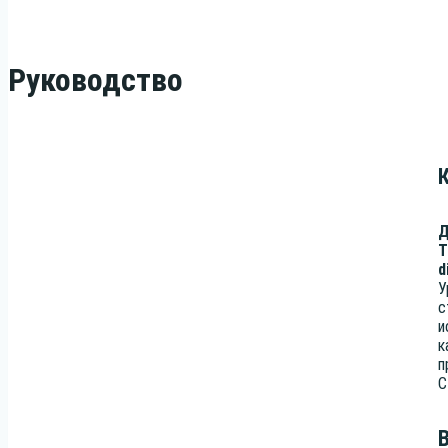
Руководство
Д
Т
d
У
с
и
к
п
С