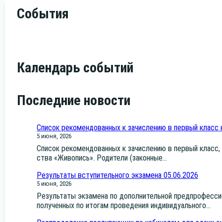
События
Календарь событий
Последние новости
Список рекомендованных к зачислению в первый класс 
5 июня, 2026
Спи­сок реко­мен­до­ван­ных к зачис­ле­нию в пер­вый класс, н
ства «Живо­пись». Роди­те­ли (закон­ные...
Результаты вступительного экзамена 05.06.2026
5 июня, 2026
Резуль­та­ты экза­ме­на по допол­ни­тель­ной пред­про­фес­си­
полу­чен­ных по ито­гам про­ве­де­ния инди­ви­ду­аль­но­го...