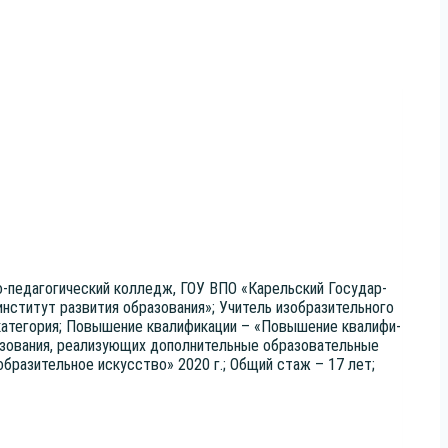
но-педа­го­ги­че­ский кол­ледж, ГОУ ВПО «Карель­ский Госу­дар­
ти­тут раз­ви­тия обра­зо­ва­ния»; Учи­тель изоб­ра­зи­тель­но­го
кате­го­рия; Повы­ше­ние ква­ли­фи­ка­ции – «Повы­ше­ние ква­ли­фи­
зо­ва­ния, реа­ли­зу­ю­щих допол­ни­тель­ные обра­зо­ва­тель­ные
зоб­ра­зи­тель­ное искус­ство» 2020 г.; Общий стаж – 17 лет;