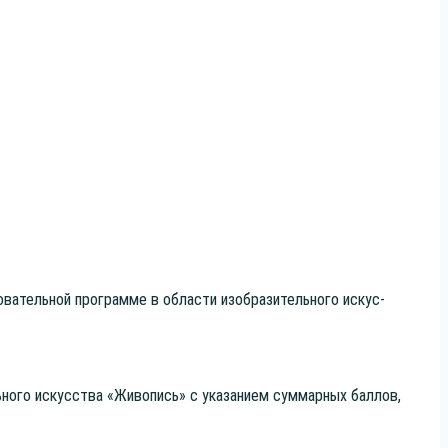
­ва­тель­ной про­грам­ме в обла­сти изоб­ра­зи­тель­но­го искус­
ь­но­го искус­ства «Живо­пись» с ука­за­ни­ем сум­мар­ных бал­лов,