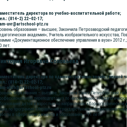
аме­сти­тель дирек­то­ра по учеб­но-вос­пи­та­тель­ной рабо­те;
ел.: (814–2) 22–02-17;
am-uvr@artschool-ptz.ru
ро­вень обра­зо­ва­ния – выс­шее; Закон­чи­ла Пет­ро­за­вод­ский педа­г
еда­го­ги­че­ская ака­де­мия»; Учи­тель изоб­ра­зи­тель­но­го искус­ства; П
рам­ме «Доку­мен­та­ци­он­ное обес­пе­че­ние управ­ле­ния в вузе» 2012 
0 лет.
Виктория Игоревна Соловьева
аме­сти­тель дирек­то­ра по адми­ни­стра­тив­но-хозяй­ствен­ной ч
ел.: (814–2) 22–02-17;
am-ahch@artschool-ptz.ru
ро­вень обра­зо­ва­ния – выс­шее; Закон­чи­ла Санкт-Петер­бург­ский госу
ро­фес­си­о­наль­ную пере­под­го­тов­ку по направ­ле­нию: «Педа­го­ги­че­ск
бра­зо­ва­ния детей и взрос­лых по направ­ле­нию «Хорео­гра­фи­че­ское и
а­ции по про­грам­ме «Управ­ле­ние госу­дар­ствен­ны­ми и муни­ци­паль­
або­ты в сфе­ре менедж­мен­та и обра­зо­ва­ния – 11 лет.