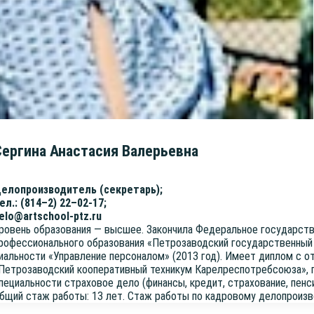
Сергина Анастасия Валерьевна
ело­про­из­во­ди­тель (сек­ре­тарь);
ел.: (814–2) 22–02-17;
elo@artschool-ptz.ru
ро­вень обра­зо­ва­ния — выс­шее. Закон­чи­ла Феде­раль­ное госу­дар­ст
ро­фес­си­о­наль­но­го обра­зо­ва­ния «Пет­ро­за­вод­ский госу­дар­ствен­ны
и­аль­но­сти «Управ­ле­ние пер­со­на­лом» (2013 год). Име­ет диплом с от
Пет­ро­за­вод­ский коопе­ра­тив­ный тех­ни­кум Карелре­спо­треб­со­ю­за», пр
пе­ци­аль­но­сти стра­хо­вое дело (финан­сы, кре­дит, стра­хо­ва­ние, пен­с
бщий стаж рабо­ты: 13 лет. Стаж рабо­ты по кад­ро­во­му дело­про­из­в