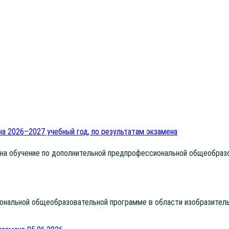
на 2026–2027 учебный год, по результатам экзамена
а обу­че­ние по допол­ни­тель­ной пред­про­фес­си­о­наль­ной обще­об­ра­зо
о­наль­ной обще­об­ра­зо­ва­тель­ной про­грам­ме в обла­сти изоб­ра­зи­тел