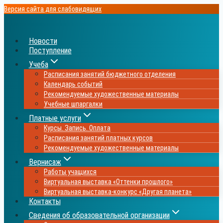
Перейти
Версия сайта для слабовидящих
к
содержимому
Новости
Поступление
Учеба
Расписания занятий бюджетного отделения
Календарь событий
Рекомендуемые художественные материалы
Учебные шпаргалки
Платные услуги
Курсы. Запись. Оплата
Расписания занятий платных курсов
Рекомендуемые художественные материалы
Вернисаж
Работы учащихся
Виртуальная выставка «Оттенки прошлого»
Виртуальная выставка-конкурс «Другая планета»
Контакты
Сведения об образовательной организации