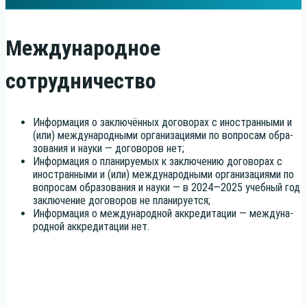
Международное
сотрудничество
Инфор­ма­ция о заклю­чён­ных дого­во­рах с ино­стран­ны­ми и
(или) меж­ду­на­род­ны­ми орга­ни­за­ци­я­ми по вопро­сам обра­
зо­ва­ния и нау­ки — дого­во­ров нет;
Инфор­ма­ция о пла­ни­ру­е­мых к заклю­че­нию дого­во­рах с
ино­стран­ны­ми и (или) меж­ду­на­род­ны­ми орга­ни­за­ци­я­ми по
вопро­сам обра­зо­ва­ния и нау­ки — в 2024—2025 учеб­ный год
заклю­че­ние дого­во­ров не планируется;
Инфор­ма­ция о меж­ду­на­род­ной аккре­ди­та­ции — меж­ду­на­
род­ной аккре­ди­та­ции нет.