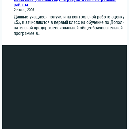
работы.
2 июня, 2026
Дан­ные уча­щи­е­ся полу­чи­ли на кон­троль­ной рабо­те оцен­ку
«5», и зачис­ля­ют­ся в пер­вый класс на обу­че­ние по Допол­
ни­тель­ной пред­про­фес­си­о­наль­ной обще­об­ра­зо­ва­тель­ной
про­грам­ме в...