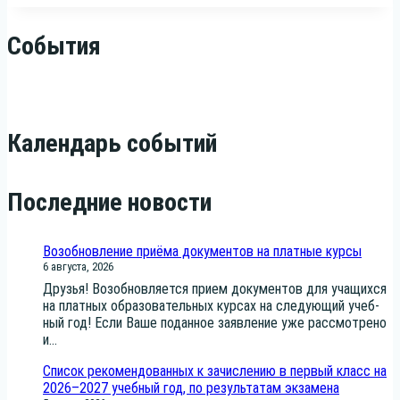
События
Календарь событий
Последние новости
Возобновление приёма документов на платные курсы
6 августа, 2026
Дру­зья! Воз­об­нов­ля­ет­ся при­ем доку­мен­тов для уча­щих­ся
на плат­ных обра­зо­ва­тель­ных кур­сах на сле­ду­ю­щий учеб­
ный год! Если Ваше подан­ное заяв­ле­ние уже рас­смот­ре­но
и...
Список рекомендованных к зачислению в первый класс на
2026–2027 учебный год, по результатам экзамена