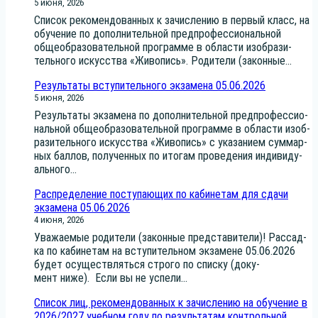
5 июня, 2026
Спи­сок реко­мен­до­ван­ных к зачис­ле­нию в пер­вый класс, на
обу­че­ние по допол­ни­тель­ной пред­про­фес­си­о­наль­ной
обще­об­ра­зо­ва­тель­ной про­грам­ме в обла­сти изоб­ра­зи­
тель­но­го искус­ства «Живо­пись». Роди­те­ли (закон­ные...
Результаты вступительного экзамена 05.06.2026
5 июня, 2026
Резуль­та­ты экза­ме­на по допол­ни­тель­ной пред­про­фес­си­о­
наль­ной обще­об­ра­зо­ва­тель­ной про­грам­ме в обла­сти изоб­
ра­зи­тель­но­го искус­ства «Живо­пись» с ука­за­ни­ем сум­мар­
ных бал­лов, полу­чен­ных по ито­гам про­ве­де­ния инди­ви­ду­
аль­но­го...
Распределение поступающих по кабинетам для сдачи
экзамена 05.06.2026
4 июня, 2026
Ува­жа­е­мые роди­те­ли (закон­ные пред­ста­ви­те­ли)! Рас­сад­
ка по каби­не­там на всту­пи­тель­ном экза­мене 05.06.2026
будет осу­ществ­лять­ся стро­го по спис­ку (доку­
мент ниже). Если вы не успе­ли...
Список лиц, рекомендованных к зачислению на обучение в
2026/2027 учебном году по результатам контрольной