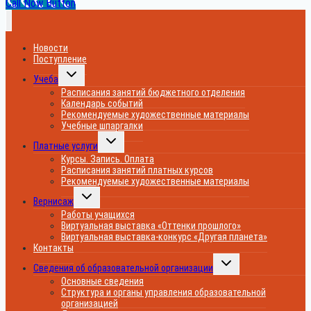
Call Now Button
Новости
Поступление
Переключить
Учеба
дочернее
меню
Расписания занятий бюджетного отделения
Календарь событий
Рекомендуемые художественные материалы
Учебные шпаргалки
Переключить
Платные услуги
дочернее
меню
Курсы. Запись. Оплата
Расписания занятий платных курсов
Рекомендуемые художественные материалы
Переключить
Вернисаж
дочернее
меню
Работы учащихся
Виртуальная выставка «Оттенки прошлого»
Виртуальная выставка-конкурс «Другая планета»
Контакты
Переключить
Сведения об образовательной организации
дочернее
меню
Основные сведения
Структура и органы управления образовательной
организацией