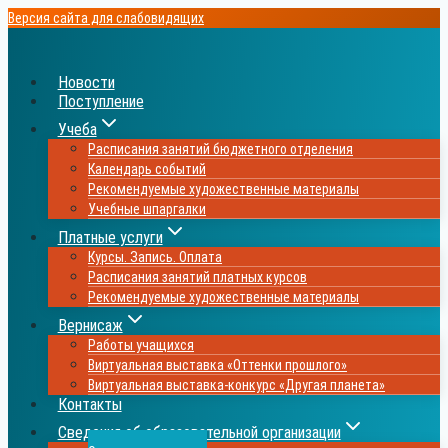
Перейти
Версия сайта для слабовидящих
к
содержимому
Новости
Поступление
Учеба
Расписания занятий бюджетного отделения
Календарь событий
Рекомендуемые художественные материалы
Учебные шпаргалки
Платные услуги
Курсы. Запись. Оплата
Расписания занятий платных курсов
Рекомендуемые художественные материалы
Вернисаж
Работы учащихся
Виртуальная выставка «Оттенки прошлого»
Виртуальная выставка-конкурс «Другая планета»
Контакты
Сведения об образовательной организации