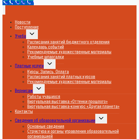
Call Now Button
Новости
Поступление
Переключить
Учеба
дочернее
меню
Расписания занятий бюджетного отделения
Календарь событий
Рекомендуемые художественные материалы
Учебные шпаргалки
Переключить
Платные услуги
дочернее
меню
Курсы. Запись. Оплата
Расписания занятий платных курсов
Рекомендуемые художественные материалы
Переключить
Вернисаж
дочернее
меню
Работы учащихся
Виртуальная выставка «Оттенки прошлого»
Виртуальная выставка-конкурс «Другая планета»
Контакты
Переключить
Сведения об образовательной организации
дочернее
меню
Основные сведения
Структура и органы управления образовательной
организацией