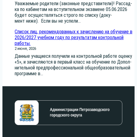
Ува­жа­е­мые роди­те­ли (закон­ные пред­ста­ви­те­ли)! Рас­сад­
ка по каби­не­там на всту­пи­тель­ном экза­мене 05.06.2026
будет осу­ществ­лять­ся стро­го по спис­ку (доку­
мент ниже). Если вы не успе­ли...
Список лиц, рекомендованных к зачислению на обучение в
2026/2027 учебном году по результатам контрольной
работы.
2 июня, 2026
Дан­ные уча­щи­е­ся полу­чи­ли на кон­троль­ной рабо­те оцен­ку
«5», и зачис­ля­ют­ся в пер­вый класс на обу­че­ние по Допол­
ни­тель­ной пред­про­фес­си­о­наль­ной обще­об­ра­зо­ва­тель­ной
про­грам­ме в...