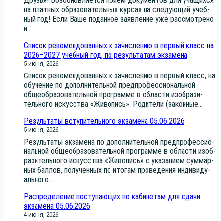
Дру­зья! Воз­об­нов­ля­ет­ся при­ем доку­мен­тов для уча­щих­ся
на плат­ных обра­зо­ва­тель­ных кур­сах на сле­ду­ю­щий учеб­
ный год! Если Ваше подан­ное заяв­ле­ние уже рас­смот­ре­но
и...
Список рекомендованных к зачислению в первый класс на
2026–2027 учебный год, по результатам экзамена
5 июня, 2026
Спи­сок реко­мен­до­ван­ных к зачис­ле­нию в пер­вый класс, на
обу­че­ние по допол­ни­тель­ной пред­про­фес­си­о­наль­ной
обще­об­ра­зо­ва­тель­ной про­грам­ме в обла­сти изоб­ра­зи­
тель­но­го искус­ства «Живо­пись». Роди­те­ли (закон­ные...
Результаты вступительного экзамена 05.06.2026
5 июня, 2026
Резуль­та­ты экза­ме­на по допол­ни­тель­ной пред­про­фес­си­о­
наль­ной обще­об­ра­зо­ва­тель­ной про­грам­ме в обла­сти изоб­
ра­зи­тель­но­го искус­ства «Живо­пись» с ука­за­ни­ем сум­мар­
ных бал­лов, полу­чен­ных по ито­гам про­ве­де­ния инди­ви­ду­
аль­но­го...
Распределение поступающих по кабинетам для сдачи
экзамена 05.06.2026
4 июня, 2026