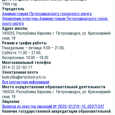
1966 год
Учре­ди­тель
Адми­ни­стра­ция Пет­ро­за­вод­ско­го город­ско­го округа
Управ­ле­ние куль­ту­ры Адми­ни­стра­ции Пет­ро­за­вод­ско­го город­
ско­го округа
Адрес шко­лы
185035, Рес­пуб­ли­ка Каре­лия, г. Пет­ро­за­водск, ул. Крас­но­ар­мей­
ская, 18
Режим и гра­фик работы
Поне­дель­ник – пят­ни­ца: 9.00 – 21.00;
Суб­бо­та: 11.00 – 21.00;
Вос­кре­се­нье: 10.00 – 18.30
Мно­го­ка­наль­ный телефон
(814–2) 22–02-17
Элек­трон­ная почта
hudozhka@artschool-ptz.ru
Вся кон­такт­ная информация
Место осу­ществ­ле­ния обра­зо­ва­тель­ной деятельности
185035, Рес­пуб­ли­ка Каре­лия, г. Пет­ро­за­водск, ул. Крас­но­ар­мей­
ская, 18
Лицен­зия
Выпис­ка из реест­ра лицен­зий № Л035–01219–10_00371347
Нали­чие госу­дар­ствен­ной аккре­ди­та­ции обра­зо­ва­тель­ной