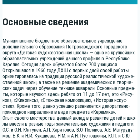
Основные сведения
Муни­ци­паль­ное бюд­жет­ное обра­зо­ва­тель­ное учре­жде­ние
допол­ни­тель­но­го обра­зо­ва­ния Пет­ро­за­вод­ско­го город­ско­го
окру­га «Дет­ская худо­же­ствен­ная шко­ла» — одно из круп­ней­ших
обра­зо­ва­тель­ных учре­жде­ний дан­но­го про­фи­ля в Рес­пуб­ли­ке
Каре­лия. Сего­дня здесь обу­ча­ет­ся более 700 учащихся.
Открыв­ша­я­ся в 1966 году ДХШ с пер­вых дней сво­ей рабо­ты
ори­ен­ти­ро­ва­лась на тра­ди­ции рус­ской реа­ли­сти­че­ской худо­же­
ствен­ной шко­лы, а так­же на реше­ние ака­де­ми­че­ских и твор­че­
ских задач через обу­че­ние тех­ни­ке аква­ре­ли. Основ­ные пред­ме­
ты, кото­рые изу­ча­ют здесь ребя­та от 11 до 17 лет, это «Рису­
нок», «Живо­пись», «Стан­ко­вая ком­по­зи­ция», «Исто­рия искус­
ства». Кро­ме того, дав­но успеш­но раз­ви­ва­ет­ся деко­ра­тив­но-
при­клад­ное направ­ле­ние в виде пред­ме­та «Кера­ми­ка».
Опыт сво­е­го мастер­ства, цен­ный вклад в раз­ви­тие детей и шко­
лы внес­ли в раз­ные годы заме­ча­тель­ные худож­ни­ки и педа­го­ги:
О.С. и О.Н. Юнту­нен, А.П. Хари­то­нов, В.О. Поля­ков, А.Е. Магу­ру­ду­
мов, Б.К. и Н.И. Кук­ши­е­вы, Н.М. и А.Н. Пустош­ки­ны, Ю.П. и С.Ю.