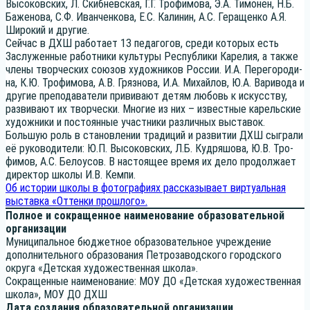
Высо­ков­ских, Л. Скиб­нев­ская, Г.Г. Тро­фи­мо­ва, Э.А. Тимо­нен, Н.Б.
Баже­но­ва, С.Ф. Иван­чен­ко­ва, Е.С. Кали­нин, А.С. Гера­щен­ко А.Я.
Широ­кий и другие.
Сей­час в ДХШ рабо­та­ет 13 педа­го­гов, сре­ди кото­рых есть
Заслу­жен­ные работ­ни­ки куль­ту­ры Рес­пуб­ли­ки Каре­лия, а так­же
чле­ны твор­че­ских сою­зов худож­ни­ков Рос­сии. И.А. Пере­го­ро­ди­
на, К.Ю. Тро­фи­мо­ва, А.В. Гряз­но­ва, И.А. Михай­лов, Ю.А. Вари­во­да и
дру­гие пре­по­да­ва­те­ли при­ви­ва­ют детям любовь к искус­ству,
раз­ви­ва­ют их твор­че­ски. Мно­гие из них – извест­ные карель­ские
худож­ни­ки и посто­ян­ные участ­ни­ки раз­лич­ных выставок.
Боль­шую роль в ста­нов­ле­нии тра­ди­ций и раз­ви­тии ДХШ сыг­ра­ли
её руко­во­ди­те­ли: Ю.П. Высо­ков­ских, Л.Б. Куд­ря­шо­ва, Ю.В. Тро­
фи­мов, А.С. Бело­усов. В насто­я­щее вре­мя их дело про­дол­жа­ет
дирек­тор шко­лы И.В. Кемпи.
Об исто­рии шко­лы в фото­гра­фи­ях рас­ска­зы­ва­ет вир­ту­аль­ная
выстав­ка «Оттен­ки прошлого».
Пол­ное и сокра­щен­ное наиме­но­ва­ние обра­зо­ва­тель­ной
организации
Муни­ци­паль­ное бюд­жет­ное обра­зо­ва­тель­ное учре­жде­ние
допол­ни­тель­но­го обра­зо­ва­ния Пет­ро­за­вод­ско­го город­ско­го
окру­га «Дет­ская худо­же­ствен­ная школа».
Сокра­щен­ные наиме­но­ва­ние: МОУ ДО «Дет­ская худо­же­ствен­ная
шко­ла», МОУ ДО ДХШ
Дата созда­ния обра­зо­ва­тель­ной организации