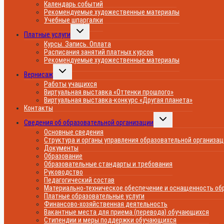
Календарь событий
Рекомендуемые художественные материалы
Учебные шпаргалки
Переключить
Платные услуги
дочернее
меню
Курсы. Запись. Оплата
Расписания занятий платных курсов
Рекомендуемые художественные материалы
Переключить
Вернисаж
дочернее
меню
Работы учащихся
Виртуальная выставка «Оттенки прошлого»
Виртуальная выставка-конкурс «Другая планета»
Контакты
Переключить
Сведения об образовательной организации
дочернее
меню
Основные сведения
Структура и органы управления образовательной организа
Документы
Образование
Образовательные стандарты и требования
Руководство
Педагогический состав
Материально-техническое обеспечение и оснащенность обр
Платные образовательные услуги
Финансово-хозяйственная деятельность
Вакантные места для приема (перевода) обучающихся
Стипендии и меры поддержки обучающихся