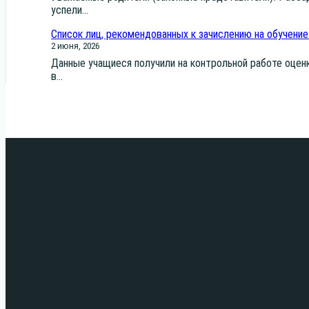
успе­ли...
Список лиц, рекомендованных к зачислению на обучение
2 июня, 2026
Дан­ные уча­щи­е­ся полу­чи­ли на кон­троль­ной рабо­те оцен­
в...