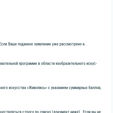
 Если Ваше подан­ное заяв­ле­ние уже рас­смот­ре­но и...
­ва­тель­ной про­грам­ме в обла­сти изоб­ра­зи­тель­но­го искус­
ь­но­го искус­ства «Живо­пись» с ука­за­ни­ем сум­мар­ных бал­лов,
су­ществ­лять­ся стро­го по спис­ку (доку­мент ниже). Если вы не