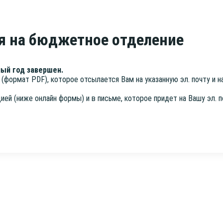
я на бюджетное отделение
­ный год завершен.
ие (фор­мат PDF), кото­рое отсы­ла­ет­ся Вам на ука­зан­ную эл. почту и
ци­ей (ниже онлайн фор­мы) и в пись­ме, кото­рое при­дет на Вашу эл. п