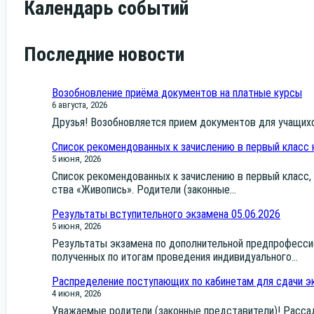
Календарь событий
Последние новости
Возобновление приёма документов на платные курсы
6 августа, 2026
Дру­зья! Воз­об­нов­ля­ет­ся при­ем доку­мен­тов для уча­щих
Список рекомендованных к зачислению в первый класс 
5 июня, 2026
Спи­сок реко­мен­до­ван­ных к зачис­ле­нию в пер­вый класс, н
ства «Живо­пись». Роди­те­ли (закон­ные...
Результаты вступительного экзамена 05.06.2026
5 июня, 2026
Резуль­та­ты экза­ме­на по допол­ни­тель­ной пред­про­фес­си­
полу­чен­ных по ито­гам про­ве­де­ния инди­ви­ду­аль­но­го...
Распределение поступающих по кабинетам для сдачи эк
4 июня, 2026
Ува­жа­е­мые роди­те­ли (закон­ные пред­ста­ви­те­ли)! Рас­