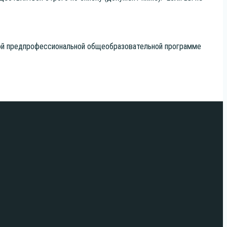
й пред­про­фес­си­о­наль­ной обще­об­ра­зо­ва­тель­ной про­грам­ме