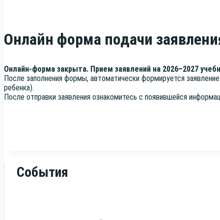
Онлайн форма подачи заявлени
Онлайн-фор­ма закры­та. При­ем заяв­ле­ний на 2026–2027 учеб
После запол­не­ния фор­мы, авто­ма­ти­че­ски фор­ми­ру­ет­ся заяв­ле­н
ребенка).
После отправ­ки заяв­ле­ния озна­ко­ми­тесь с появив­шей­ся инфор­ма­
События