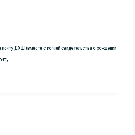
 на почту ДХШ (вме­сте с копи­ей сви­де­тель­ства о рож­де­нии
очту.