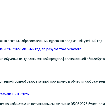
­ся на плат­ных обра­зо­ва­тель­ных кур­сах на сле­ду­ю­щий учеб­ный год!
на 2026–2027 учебный год, по результатам экзамена
а обу­че­ние по допол­ни­тель­ной пред­про­фес­си­о­наль­ной обще­об­ра­зо
о­наль­ной обще­об­ра­зо­ва­тель­ной про­грам­ме в обла­сти изоб­ра­зи­тел
замена 05.06.2026
сад­ка по каби­не­там на всту­пи­тель­ном экза­мене 05.06.2026 будет о