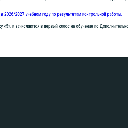
 в 2026/2027 учебном году по результатам контрольной работы.
ку «5», и зачис­ля­ют­ся в пер­вый класс на обу­че­ние по Допол­ни­тель­но