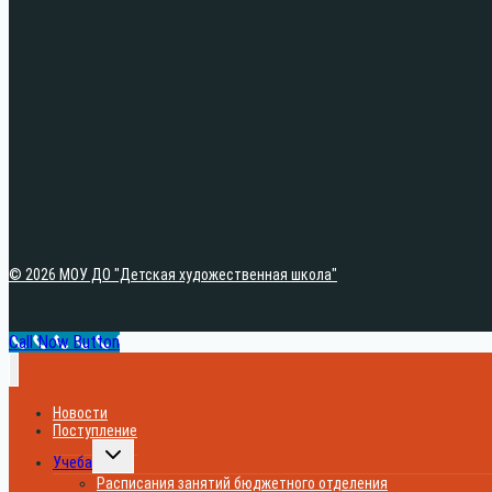
© 2026 МОУ ДО "Детская художественная школа"
Call Now Button
Новости
Поступление
Переключить
Учеба
дочернее
меню
Расписания занятий бюджетного отделения