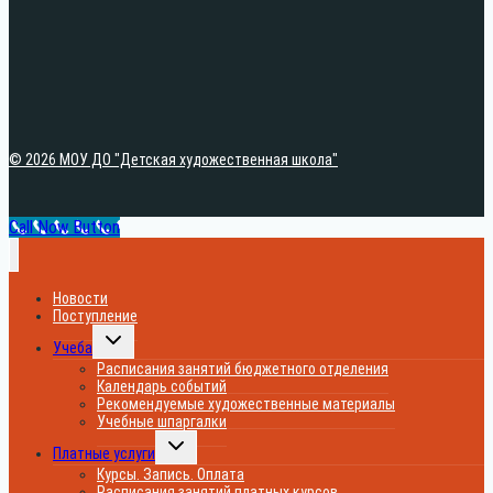
© 2026 МОУ ДО "Детская художественная школа"
Call Now Button
Новости
Поступление
Переключить
Учеба
дочернее
меню
Расписания занятий бюджетного отделения
Календарь событий
Рекомендуемые художественные материалы
Учебные шпаргалки
Переключить
Платные услуги
дочернее
меню
Курсы. Запись. Оплата
Расписания занятий платных курсов