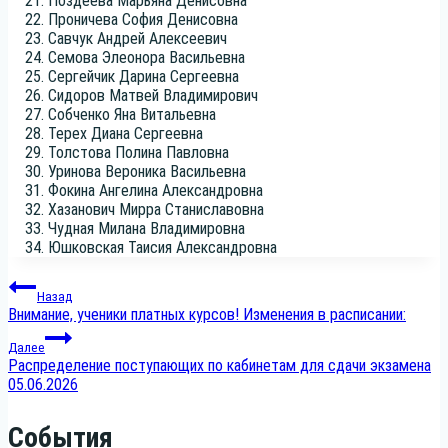
Поз­де­е­ва Марья­на Денисовна
Про­ни­че­ва София Денисовна
Сав­чук Андрей Алексеевич
Семо­ва Эле­о­но­ра Васильевна
Сер­гей­чик Дари­на Сергеевна
Сидо­ров Мат­вей Владимирович
Соб­чен­ко Яна Витальевна
Терех Диа­на Сергеевна
Тол­сто­ва Поли­на Павловна
Ури­но­ва Веро­ни­ка Васильевна
Фоки­на Анге­ли­на Александровна
Хаза­но­вич Мир­ра Станиславовна
Чуд­ная Мила­на Владимировна
Юшков­ская Таи­сия Александровна
Навигация
Назад
Внимание, ученики платных курсов! Изменения в расписании:
по
Далее
Распределение поступающих по кабинетам для сдачи экзамена
записям
05.06.2026
События