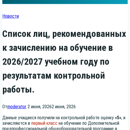
Новости
Список лиц, рекомендованных
к зачислению на обучение в
2026/2027 учебном году по
результатам контрольной
работы.
От
moderator
2 июня, 2026
2 июня, 2026
Дан­ные уча­щи­е­ся полу­чи­ли на кон­троль­ной рабо­те оцен­ку
«5»
, и
зачис­ля­ют­ся в
пер­вый класс
на обу­че­ние по Допол­ни­тель­ной
пред­про­фес­си­о­наль­ной обще­об­ра­зо­ва­тель­ной про­грам­ме в