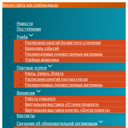
Перейти
Версия сайта для слабовидящих
к
содержимому
Новости
Поступление
Учеба
Расписания занятий бюджетного отделения
Календарь событий
Рекомендуемые художественные материалы
Учебные шпаргалки
Платные услуги
Курсы. Запись. Оплата
Расписания занятий платных курсов
Рекомендуемые художественные материалы
Вернисаж
Работы учащихся
Виртуальная выставка «Оттенки прошлого»
Виртуальная выставка-конкурс «Другая планета»
Контакты
Сведения об образовательной организации