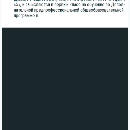
«5», и зачис­ля­ют­ся в пер­вый класс на обу­че­ние по Допол­
ни­тель­ной пред­про­фес­си­о­наль­ной обще­об­ра­зо­ва­тель­ной
про­грам­ме в...