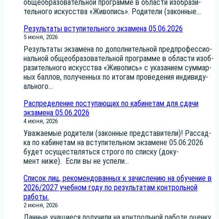
обще­об­ра­зо­ва­тель­ной про­грам­ме в обла­сти изоб­ра­зи­
тель­но­го искус­ства «Живо­пись». Роди­те­ли (закон­ные...
Результаты вступительного экзамена 05.06.2026
5 июня, 2026
Резуль­та­ты экза­ме­на по допол­ни­тель­ной пред­про­фес­си­о­
наль­ной обще­об­ра­зо­ва­тель­ной про­грам­ме в обла­сти изоб­
ра­зи­тель­но­го искус­ства «Живо­пись» с ука­за­ни­ем сум­мар­
ных бал­лов, полу­чен­ных по ито­гам про­ве­де­ния инди­ви­ду­
аль­но­го...
Распределение поступающих по кабинетам для сдачи
экзамена 05.06.2026
4 июня, 2026
Ува­жа­е­мые роди­те­ли (закон­ные пред­ста­ви­те­ли)! Рас­сад­
ка по каби­не­там на всту­пи­тель­ном экза­мене 05.06.2026
будет осу­ществ­лять­ся стро­го по спис­ку (доку­
мент ниже). Если вы не успе­ли...
Список лиц, рекомендованных к зачислению на обучение в
2026/2027 учебном году по результатам контрольной
работы.
2 июня, 2026
Дан­ные уча­щи­е­ся полу­чи­ли на кон­троль­ной рабо­те оцен­ку