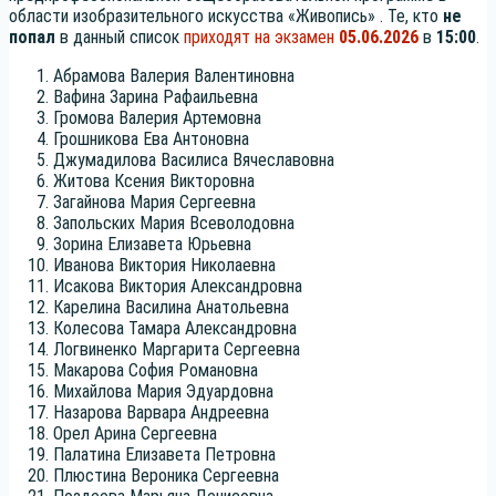
обла­сти изоб­ра­зи­тель­но­го искус­ства «Живо­пись» . Те, кто
не
попал
в дан­ный спи­сок
при­хо­дят на экза­мен
05.06.2026
в
15:00
.
Абра­мо­ва Вале­рия Валентиновна
Вафи­на Зари­на Рафаильевна
Гро­мо­ва Вале­рия Артемовна
Грош­ни­ко­ва Ева Антоновна
Джу­ма­ди­ло­ва Васи­ли­са Вячеславовна
Жито­ва Ксе­ния Викторовна
Загай­но­ва Мария Сергеевна
Заполь­ских Мария Всеволодовна
Зори­на Ели­за­ве­та Юрьевна
Ива­но­ва Вик­то­рия Николаевна
Иса­ко­ва Вик­то­рия Александровна
Каре­ли­на Васи­ли­на Анатольевна
Коле­со­ва Тама­ра Александровна
Логви­нен­ко Мар­га­ри­та Сергеевна
Мака­ро­ва София Романовна
Михай­ло­ва Мария Эдуардовна
Наза­ро­ва Вар­ва­ра Андреевна
Орел Ари­на Сергеевна
Пала­ти­на Ели­за­ве­та Петровна
Плю­сти­на Веро­ни­ка Сергеевна