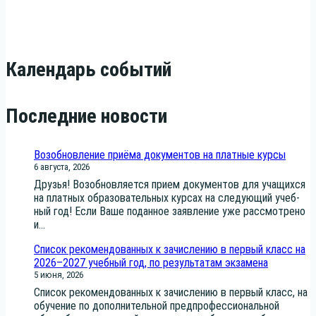
Календарь событий
Последние новости
Возобновление приёма документов на платные курсы
6 августа, 2026
Дру­зья! Воз­об­нов­ля­ет­ся при­ем доку­мен­тов для уча­щих­ся
на плат­ных обра­зо­ва­тель­ных кур­сах на сле­ду­ю­щий учеб­
ный год! Если Ваше подан­ное заяв­ле­ние уже рас­смот­ре­но
и...
Список рекомендованных к зачислению в первый класс на
2026–2027 учебный год, по результатам экзамена
5 июня, 2026
Спи­сок реко­мен­до­ван­ных к зачис­ле­нию в пер­вый класс, на
обу­че­ние по допол­ни­тель­ной пред­про­фес­си­о­наль­ной