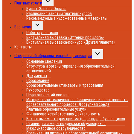
Платные услуги
дочернее
меню
Курсы. Запись. Оплата
Расписания занятий платных курсов
Рекомендуемые художественные материалы
Переключить
Вернисаж
дочернее
меню
Работы учащихся
Виртуальная выставка «Оттенки прошлого»
Виртуальная выставка-конкурс «Другая планета»
Контакты
Переключить
Сведения об образовательной организации
дочернее
меню
Основные сведения
Структура и органы управления образовательной
организацией
Документы
Образование
Образовательные стандарты и требования
Руководство
Педагогический состав
Материально-техническое обеспечение и оснащенность
образовательного процесса. Доступная среда
Платные образовательные услуги
Финансово-хозяйственная деятельность
Вакантные места для приема (перевода) обучающихся
Стипендии и меры поддержки обучающихся
Международное сотрудничество
Организация питания в образовательной организации