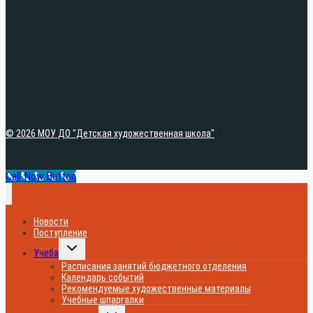
© 2026 МОУ ДО "Детская художественная школа"
Call Now Button
Новости
Поступление
Переключить
Учеба
дочернее
меню
Расписания занятий бюджетного отделения
Календарь событий
Рекомендуемые художественные материалы
Учебные шпаргалки
Переключить