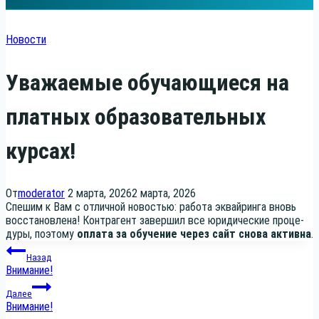
Новости
Уважаемые обучающиеся на
платных образовательных
курсах!
От
moderator
2 марта, 2026
2 марта, 2026
Спе­шим к Вам с отлич­ной ново­стью: рабо­та эквай­рин­га вновь
вос­ста­нов­ле­на! Контр­агент завер­шил все юри­ди­че­ские про­це­
ду­ры, поэто­му
опла­та за обу­че­ние через сайт сно­ва актив­на
.
Навигация
Назад
Внимание!
по
Далее
Внимание!
записям