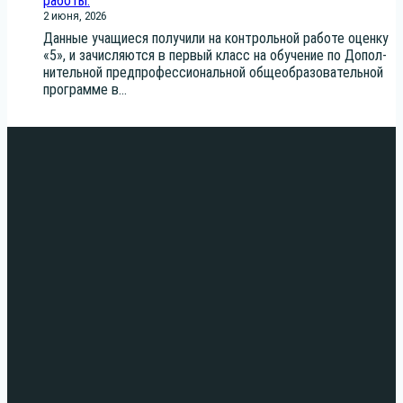
работы.
2 июня, 2026
Дан­ные уча­щи­е­ся полу­чи­ли на кон­троль­ной рабо­те оцен­ку
«5», и зачис­ля­ют­ся в пер­вый класс на обу­че­ние по Допол­
ни­тель­ной пред­про­фес­си­о­наль­ной обще­об­ра­зо­ва­тель­ной
про­грам­ме в...