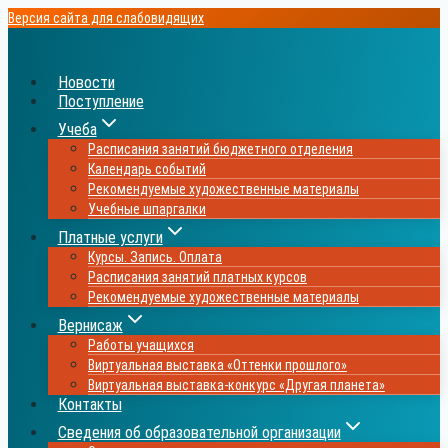
Перейти
Версия сайта для слабовидящих
к
содержимому
Новости
Поступление
Учеба
Расписания занятий бюджетного отделения
Календарь событий
Рекомендуемые художественные материалы
Учебные шпаргалки
Платные услуги
Курсы. Запись. Оплата
Расписания занятий платных курсов
Рекомендуемые художественные материалы
Вернисаж
Работы учащихся
Виртуальная выставка «Оттенки прошлого»
Виртуальная выставка-конкурс «Другая планета»
Контакты
Сведения об образовательной организации