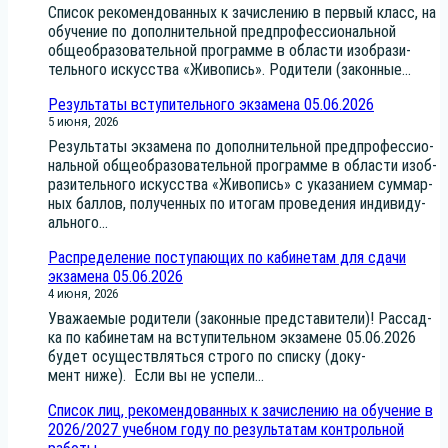
Спи­сок реко­мен­до­ван­ных к зачис­ле­нию в пер­вый класс, на
обу­че­ние по допол­ни­тель­ной пред­про­фес­си­о­наль­ной
обще­об­ра­зо­ва­тель­ной про­грам­ме в обла­сти изоб­ра­зи­
тель­но­го искус­ства «Живо­пись». Роди­те­ли (закон­ные...
Результаты вступительного экзамена 05.06.2026
5 июня, 2026
Резуль­та­ты экза­ме­на по допол­ни­тель­ной пред­про­фес­си­о­
наль­ной обще­об­ра­зо­ва­тель­ной про­грам­ме в обла­сти изоб­
ра­зи­тель­но­го искус­ства «Живо­пись» с ука­за­ни­ем сум­мар­
ных бал­лов, полу­чен­ных по ито­гам про­ве­де­ния инди­ви­ду­
аль­но­го...
Распределение поступающих по кабинетам для сдачи
экзамена 05.06.2026
4 июня, 2026
Ува­жа­е­мые роди­те­ли (закон­ные пред­ста­ви­те­ли)! Рас­сад­
ка по каби­не­там на всту­пи­тель­ном экза­мене 05.06.2026
будет осу­ществ­лять­ся стро­го по спис­ку (доку­
мент ниже). Если вы не успе­ли...
Список лиц, рекомендованных к зачислению на обучение в
2026/2027 учебном году по результатам контрольной