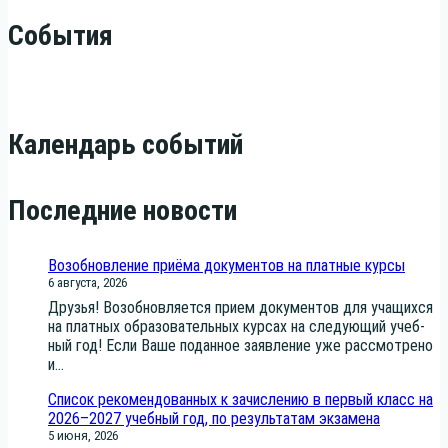
События
Календарь событий
Последние новости
Возобновление приёма документов на платные курсы
6 августа, 2026
Дру­зья! Воз­об­нов­ля­ет­ся при­ем доку­мен­тов для уча­щих­ся
на плат­ных обра­зо­ва­тель­ных кур­сах на сле­ду­ю­щий учеб­
ный год! Если Ваше подан­ное заяв­ле­ние уже рас­смот­ре­но
и...
Список рекомендованных к зачислению в первый класс на
2026–2027 учебный год, по результатам экзамена
5 июня, 2026