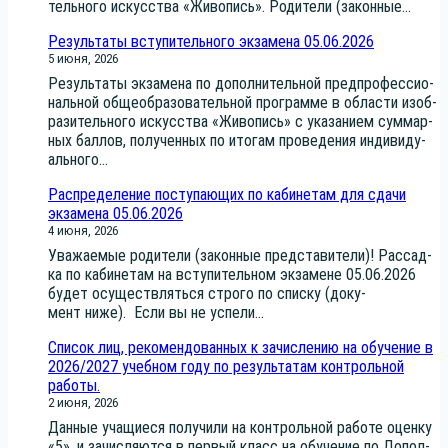
тель­но­го искус­ства «Живо­пись». Роди­те­ли (закон­ные...
Результаты вступительного экзамена 05.06.2026
5 июня, 2026
Резуль­та­ты экза­ме­на по допол­ни­тель­ной пред­про­фес­си­о­
наль­ной обще­об­ра­зо­ва­тель­ной про­грам­ме в обла­сти изоб­
ра­зи­тель­но­го искус­ства «Живо­пись» с ука­за­ни­ем сум­мар­
ных бал­лов, полу­чен­ных по ито­гам про­ве­де­ния инди­ви­ду­
аль­но­го...
Распределение поступающих по кабинетам для сдачи
экзамена 05.06.2026
4 июня, 2026
Ува­жа­е­мые роди­те­ли (закон­ные пред­ста­ви­те­ли)! Рас­сад­
ка по каби­не­там на всту­пи­тель­ном экза­мене 05.06.2026
будет осу­ществ­лять­ся стро­го по спис­ку (доку­
мент ниже). Если вы не успе­ли...
Список лиц, рекомендованных к зачислению на обучение в
2026/2027 учебном году по результатам контрольной
работы.
2 июня, 2026
Дан­ные уча­щи­е­ся полу­чи­ли на кон­троль­ной рабо­те оцен­ку
«5», и зачис­ля­ют­ся в пер­вый класс на обу­че­ние по Допол­