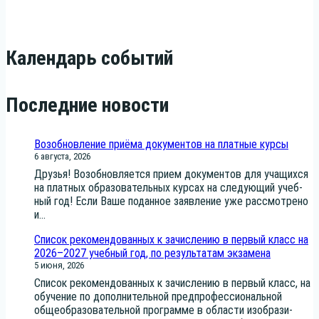
Календарь событий
Последние новости
Возобновление приёма документов на платные курсы
6 августа, 2026
Дру­зья! Воз­об­нов­ля­ет­ся при­ем доку­мен­тов для уча­щих­ся
на плат­ных обра­зо­ва­тель­ных кур­сах на сле­ду­ю­щий учеб­
ный год! Если Ваше подан­ное заяв­ле­ние уже рас­смот­ре­но
и...
Список рекомендованных к зачислению в первый класс на
2026–2027 учебный год, по результатам экзамена
5 июня, 2026
Спи­сок реко­мен­до­ван­ных к зачис­ле­нию в пер­вый класс, на
обу­че­ние по допол­ни­тель­ной пред­про­фес­си­о­наль­ной
обще­об­ра­зо­ва­тель­ной про­грам­ме в обла­сти изоб­ра­зи­