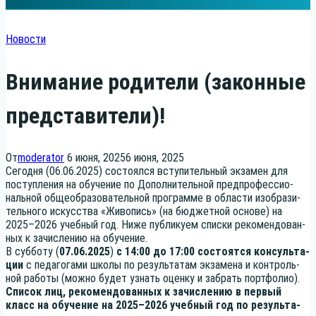
Новости
Внимание родители (законные
представители)!
От
moderator
6 июня, 2025
6 июня, 2025
Сего­дня (06.06.2025) состо­ял­ся всту­пи­тель­ный экза­мен для
поступ­ле­ния на обу­че­ние по Допол­ни­тель­ной пред­про­фес­си­о­
наль­ной обще­об­ра­зо­ва­тель­ной про­грам­ме в обла­сти изоб­ра­зи­
тель­но­го искус­ства «Живо­пись» (на бюд­жет­ной осно­ве) на
2025–2026 учеб­ный год. Ниже пуб­ли­ку­ем спис­ки реко­мен­до­ван­
ных к зачис­ле­нию на обучение.
В суб­бо­ту (
07.06.2025
)
с 14:00 до 17:00
состо­ят­ся кон­суль­та­
ции
с педа­го­га­ми шко­лы по резуль­та­там экза­ме­на и кон­троль­
ной рабо­ты (мож­но будет узнать оцен­ку и забрать портфолио).
Спи­сок лиц, реко­мен­до­ван­ных к зачис­ле­нию в пер­вый
класс на обу­че­ние на 2025–2026 учеб­ный год
по резуль­та­