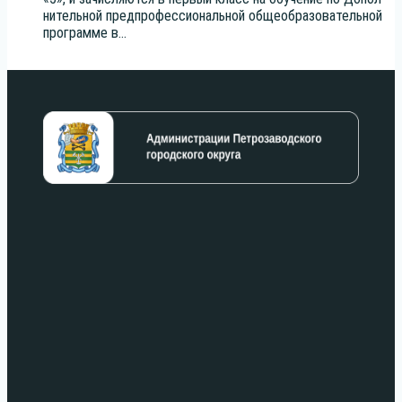
ни­тель­ной пред­про­фес­си­о­наль­ной обще­об­ра­зо­ва­тель­ной
про­грам­ме в...