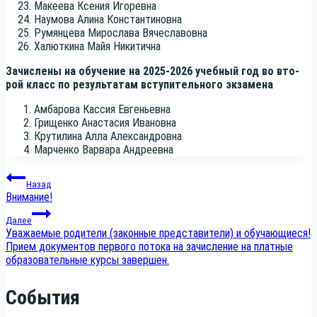
Маке­е­ва Ксе­ния Игоревна
Нау­мо­ва Али­на Константиновна
Румян­це­ва Миро­сла­ва Вячеславовна
Халют­ки­на Майя Никитична
Зачис­ле­ны на обу­че­ние на 202
5-
202
6
учеб­ный год во вто­
рой класс по резуль­та­там всту­пи­тель­но­го экзамена
Амба­ро­ва Кас­сия Евгеньевна
Гри­щен­ко Ана­ста­сия Ивановна
Кру­ти­ли­на Алла Александровна
Мар­чен­ко Вар­ва­ра Андреевна
Навигация
Назад
Внимание!
по
Далее
Уважаемые родители (законные представители) и обучающиеся!
записям
Прием документов первого потока на зачисление на платные
образовательные курсы завершен.
События