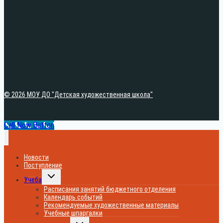
© 2026 МОУ ДО "Детская художественная школа"
Call Now Button
Новости
Поступление
Переключить
Учеба
дочернее
меню
Расписания занятий бюджетного отделения
Календарь событий
Рекомендуемые художественные материалы
Учебные шпаргалки
Переключить