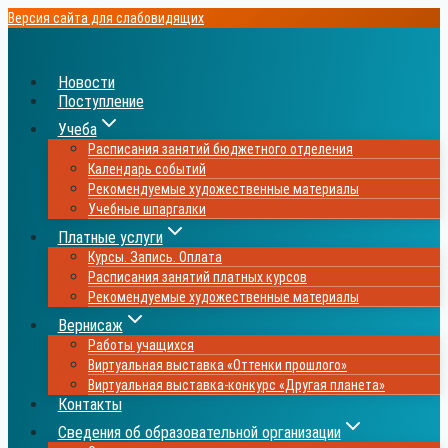
Перейти
Версия сайта для слабовидящих
к
содержимому
Новости
Поступление
Учеба
Расписания занятий бюджетного отделения
Календарь событий
Рекомендуемые художественные материалы
Учебные шпаргалки
Платные услуги
Курсы. Запись. Оплата
Расписания занятий платных курсов
Рекомендуемые художественные материалы
Вернисаж
Работы учащихся
Виртуальная выставка «Оттенки прошлого»
Виртуальная выставка-конкурс «Другая планета»
Контакты
Сведения об образовательной организации