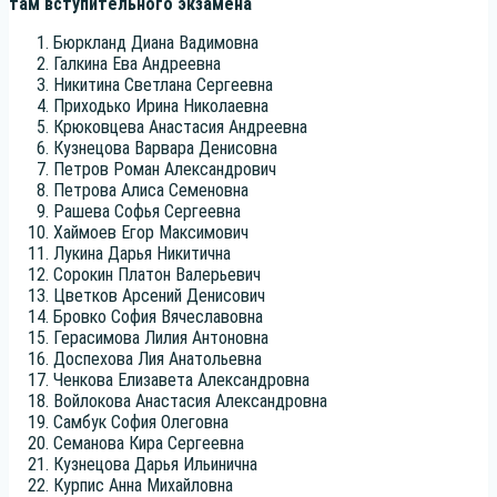
там всту­пи­тель­но­го экзамена
Бюрк­ланд Диа­на Вадимовна
Гал­ки­на Ева Андреевна
Ники­ти­на Свет­ла­на Сергеевна
При­ходь­ко Ири­на Николаевна
Крю­ков­це­ва Ана­ста­сия Андреевна
Куз­не­цо­ва Вар­ва­ра Денисовна
Пет­ров Роман Александрович
Пет­ро­ва Али­са Семеновна
Раше­ва Софья Сергеевна
Хай­мо­ев Егор Максимович
Луки­на Дарья Никитична
Соро­кин Пла­тон Валерьевич
Цвет­ков Арсе­ний Денисович
Бров­ко София Вячеславовна
Гера­си­мо­ва Лилия Антоновна
Доспе­хо­ва Лия Анатольевна
Чен­ко­ва Ели­за­ве­та Александровна
Вой­ло­ко­ва Ана­ста­сия Александровна
Сам­бук София Олеговна
Сема­но­ва Кира Сергеевна
Куз­не­цо­ва Дарья Ильинична
Кур­пис Анна Михайловна