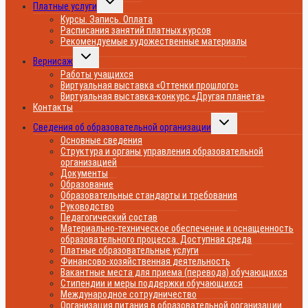
Платные услуги
дочернее
меню
Курсы. Запись. Оплата
Расписания занятий платных курсов
Рекомендуемые художественные материалы
Переключить
Вернисаж
дочернее
меню
Работы учащихся
Виртуальная выставка «Оттенки прошлого»
Виртуальная выставка-конкурс «Другая планета»
Контакты
Переключить
Сведения об образовательной организации
дочернее
меню
Основные сведения
Структура и органы управления образовательной
организацией
Документы
Образование
Образовательные стандарты и требования
Руководство
Педагогический состав
Материально-техническое обеспечение и оснащенность
образовательного процесса. Доступная среда
Платные образовательные услуги
Финансово-хозяйственная деятельность
Вакантные места для приема (перевода) обучающихся
Стипендии и меры поддержки обучающихся
Международное сотрудничество
Организация питания в образовательной организации