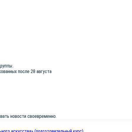
груп­пы.
ко­ван­ных после 28 авгу­ста
на­вать ново­сти своевременно.
ьного искусства» (подготовительный курс)