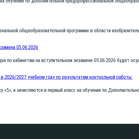
а обу­че­ние по допол­ни­тель­ной пред­про­фес­си­о­наль­ной обще­об­ра­зо
о­наль­ной обще­об­ра­зо­ва­тель­ной про­грам­ме в обла­сти изоб­ра­зи­тел
замена 05.06.2026
сад­ка по каби­не­там на всту­пи­тель­ном экза­мене 05.06.2026 будет о
 в 2026/2027 учебном году по результатам контрольной работы.
ку «5», и зачис­ля­ют­ся в пер­вый класс на обу­че­ние по Допол­ни­тель­но