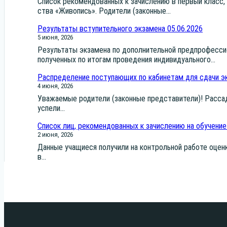
Спи­сок реко­мен­до­ван­ных к зачис­ле­нию в пер­вый класс, н
ства «Живо­пись». Роди­те­ли (закон­ные...
Результаты вступительного экзамена 05.06.2026
5 июня, 2026
Резуль­та­ты экза­ме­на по допол­ни­тель­ной пред­про­фес­си­
полу­чен­ных по ито­гам про­ве­де­ния инди­ви­ду­аль­но­го...
Распределение поступающих по кабинетам для сдачи эк
4 июня, 2026
Ува­жа­е­мые роди­те­ли (закон­ные пред­ста­ви­те­ли)! Рас­
успе­ли...
Список лиц, рекомендованных к зачислению на обучение
2 июня, 2026
Дан­ные уча­щи­е­ся полу­чи­ли на кон­троль­ной рабо­те оцен­
в...