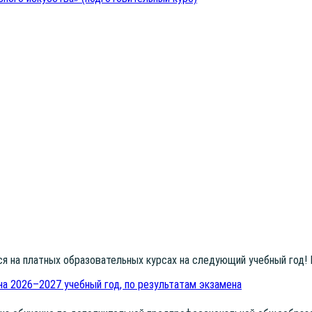
­ся на плат­ных обра­зо­ва­тель­ных кур­сах на сле­ду­ю­щий учеб­ный год!
на 2026–2027 учебный год, по результатам экзамена