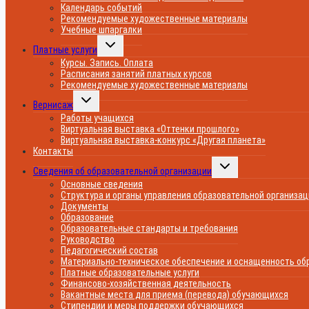
Календарь событий
Рекомендуемые художественные материалы
Учебные шпаргалки
Переключить
Платные услуги
дочернее
меню
Курсы. Запись. Оплата
Расписания занятий платных курсов
Рекомендуемые художественные материалы
Переключить
Вернисаж
дочернее
меню
Работы учащихся
Виртуальная выставка «Оттенки прошлого»
Виртуальная выставка-конкурс «Другая планета»
Контакты
Переключить
Сведения об образовательной организации
дочернее
меню
Основные сведения
Структура и органы управления образовательной организа
Документы
Образование
Образовательные стандарты и требования
Руководство
Педагогический состав
Материально-техническое обеспечение и оснащенность обр
Платные образовательные услуги
Финансово-хозяйственная деятельность
Вакантные места для приема (перевода) обучающихся
Стипендии и меры поддержки обучающихся