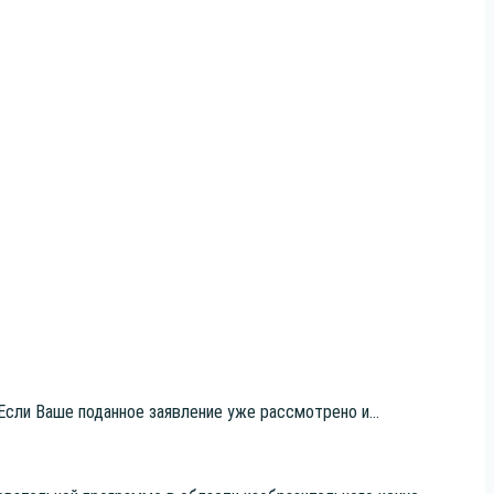
 Если Ваше подан­ное заяв­ле­ние уже рас­смот­ре­но и...