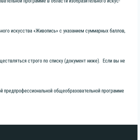
­ва­тель­ной про­грам­ме в обла­сти изоб­ра­зи­тель­но­го искус­
ь­но­го искус­ства «Живо­пись» с ука­за­ни­ем сум­мар­ных бал­лов,
су­ществ­лять­ся стро­го по спис­ку (доку­мент ниже). Если вы не
й пред­про­фес­си­о­наль­ной обще­об­ра­зо­ва­тель­ной про­грам­ме