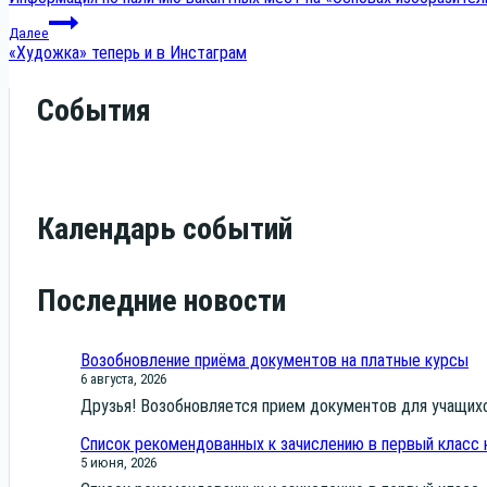
по
Далее
«Художка» теперь и в Инстаграм
записям
События
Календарь событий
Последние новости
Возобновление приёма документов на платные курсы
6 августа, 2026
Дру­зья! Воз­об­нов­ля­ет­ся при­ем доку­мен­тов для уча­щих
Список рекомендованных к зачислению в первый класс 
5 июня, 2026