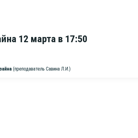
йна 12 марта в 17:50
зай­на
(пре­по­да­ва­тель Сави­на Л.И.)