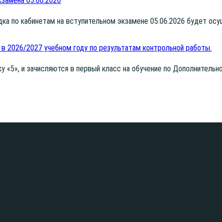
замена 05.06.2026
сад­ка по каби­не­там на всту­пи­тель­ном экза­мене 05.06.2026 будет о
 в 2026/2027 учебном году по результатам контрольной работы.
ку «5», и зачис­ля­ют­ся в пер­вый класс на обу­че­ние по Допол­ни­тель­но