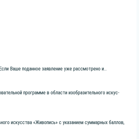
 Если Ваше подан­ное заяв­ле­ние уже рас­смот­ре­но и...
­ва­тель­ной про­грам­ме в обла­сти изоб­ра­зи­тель­но­го искус­
ь­но­го искус­ства «Живо­пись» с ука­за­ни­ем сум­мар­ных бал­лов,