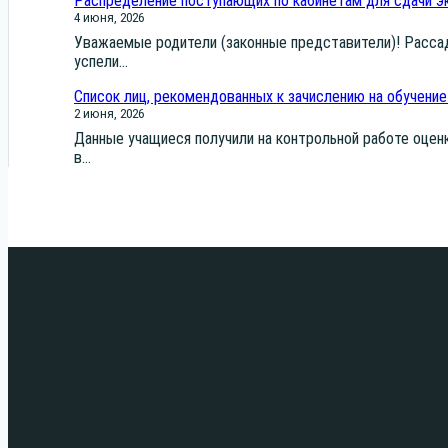
Распределение поступающих по кабинетам для сдачи эк
4 июня, 2026
Ува­жа­е­мые роди­те­ли (закон­ные пред­ста­ви­те­ли)! Рас­
успе­ли...
Список лиц, рекомендованных к зачислению на обучение
2 июня, 2026
Дан­ные уча­щи­е­ся полу­чи­ли на кон­троль­ной рабо­те оцен­
в...