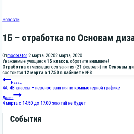
Новости
1Б – отработка по Основам диза
От
moderator
2 марта, 2020
2 марта, 2020
Ува­жа­е­мые уча­щи­е­ся
1Б клас­са
, обра­ти­те вни­ма­ние!
Отра­бот­ка
отме­няв­ше­го­ся заня­тия (21 фев­ра­ля)
по Осно­вам ди
состо­ит­ся
12 мар­та в 17:50 в каби­не­те №3
.
Навигация
Назад
4А, 4В классы – перенос занятия по компьютерной графике
по
Далее
4 марта с 14:50 до 17:00 занятий не будет
записям
События