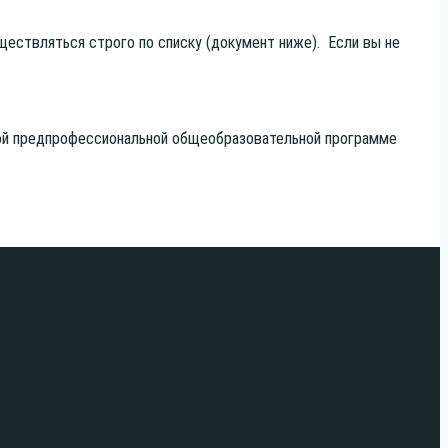
су­ществ­лять­ся стро­го по спис­ку (доку­мент ниже). Если вы не
й пред­про­фес­си­о­наль­ной обще­об­ра­зо­ва­тель­ной про­грам­ме