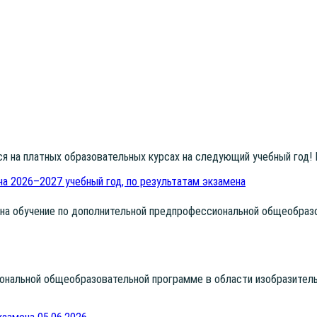
­ся на плат­ных обра­зо­ва­тель­ных кур­сах на сле­ду­ю­щий учеб­ный год!
на 2026–2027 учебный год, по результатам экзамена
а обу­че­ние по допол­ни­тель­ной пред­про­фес­си­о­наль­ной обще­об­ра­зо
о­наль­ной обще­об­ра­зо­ва­тель­ной про­грам­ме в обла­сти изоб­ра­зи­тел