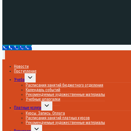
Call Now Button
Новости
Поступление
Переключить
Учеба
дочернее
меню
Расписания занятий бюджетного отделения
Календарь событий
Рекомендуемые художественные материалы
Учебные шпаргалки
Переключить
Платные услуги
дочернее
меню
Курсы. Запись. Оплата
Расписания занятий платных курсов
Рекомендуемые художественные материалы
Переключить