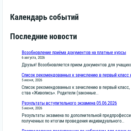
Календарь событий
Последние новости
Возобновление приёма документов на платные курсы
6 августа, 2026
Дру­зья! Воз­об­нов­ля­ет­ся при­ем доку­мен­тов для уча­щих
Список рекомендованных к зачислению в первый класс 
5 июня, 2026
Спи­сок реко­мен­до­ван­ных к зачис­ле­нию в пер­вый класс, н
ства «Живо­пись». Роди­те­ли (закон­ные...
Результаты вступительного экзамена 05.06.2026
5 июня, 2026
Резуль­та­ты экза­ме­на по допол­ни­тель­ной пред­про­фес­си­
полу­чен­ных по ито­гам про­ве­де­ния инди­ви­ду­аль­но­го...