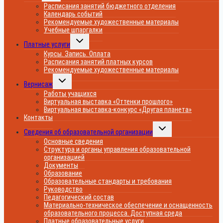
меню
Расписания занятий бюджетного отделения
Календарь событий
Рекомендуемые художественные материалы
Учебные шпаргалки
Переключить
Платные услуги
дочернее
меню
Курсы. Запись. Оплата
Расписания занятий платных курсов
Рекомендуемые художественные материалы
Переключить
Вернисаж
дочернее
меню
Работы учащихся
Виртуальная выставка «Оттенки прошлого»
Виртуальная выставка-конкурс «Другая планета»
Контакты
Переключить
Сведения об образовательной организации
дочернее
меню
Основные сведения
Структура и органы управления образовательной
организацией
Документы
Образование
Образовательные стандарты и требования
Руководство
Педагогический состав
Материально-техническое обеспечение и оснащенность
образовательного процесса. Доступная среда
Платные образовательные услуги