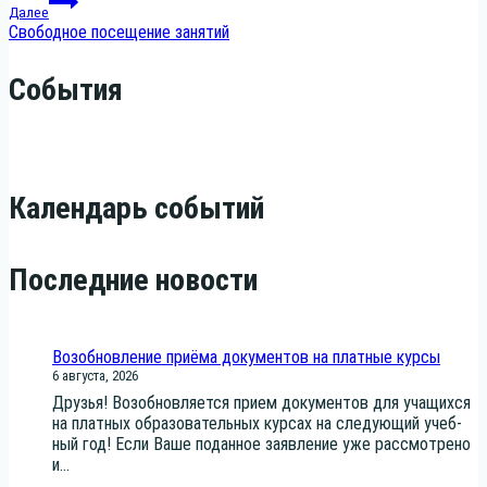
Далее
Свободное посещение занятий
записям
События
Календарь событий
Последние новости
Возобновление приёма документов на платные курсы
6 августа, 2026
Дру­зья! Воз­об­нов­ля­ет­ся при­ем доку­мен­тов для уча­щих­ся
на плат­ных обра­зо­ва­тель­ных кур­сах на сле­ду­ю­щий учеб­
ный год! Если Ваше подан­ное заяв­ле­ние уже рас­смот­ре­но
и...