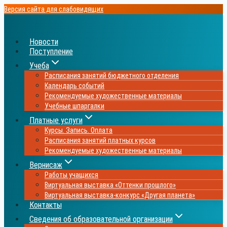
Перейти
Версия сайта для слабовидящих
к
содержимому
Новости
Поступление
Учеба
Расписания занятий бюджетного отделения
Календарь событий
Рекомендуемые художественные материалы
Учебные шпаргалки
Платные услуги
Курсы. Запись. Оплата
Расписания занятий платных курсов
Рекомендуемые художественные материалы
Вернисаж
Работы учащихся
Виртуальная выставка «Оттенки прошлого»
Виртуальная выставка-конкурс «Другая планета»
Контакты
Сведения об образовательной организации