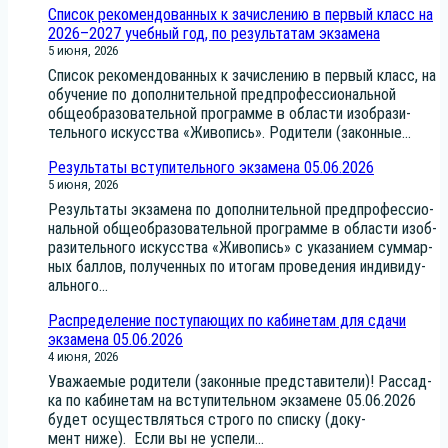
Список рекомендованных к зачислению в первый класс на
2026–2027 учебный год, по результатам экзамена
5 июня, 2026
Спи­сок реко­мен­до­ван­ных к зачис­ле­нию в пер­вый класс, на
обу­че­ние по допол­ни­тель­ной пред­про­фес­си­о­наль­ной
обще­об­ра­зо­ва­тель­ной про­грам­ме в обла­сти изоб­ра­зи­
тель­но­го искус­ства «Живо­пись». Роди­те­ли (закон­ные...
Результаты вступительного экзамена 05.06.2026
5 июня, 2026
Резуль­та­ты экза­ме­на по допол­ни­тель­ной пред­про­фес­си­о­
наль­ной обще­об­ра­зо­ва­тель­ной про­грам­ме в обла­сти изоб­
ра­зи­тель­но­го искус­ства «Живо­пись» с ука­за­ни­ем сум­мар­
ных бал­лов, полу­чен­ных по ито­гам про­ве­де­ния инди­ви­ду­
аль­но­го...
Распределение поступающих по кабинетам для сдачи
экзамена 05.06.2026
4 июня, 2026
Ува­жа­е­мые роди­те­ли (закон­ные пред­ста­ви­те­ли)! Рас­сад­
ка по каби­не­там на всту­пи­тель­ном экза­мене 05.06.2026
будет осу­ществ­лять­ся стро­го по спис­ку (доку­
мент ниже). Если вы не успе­ли...