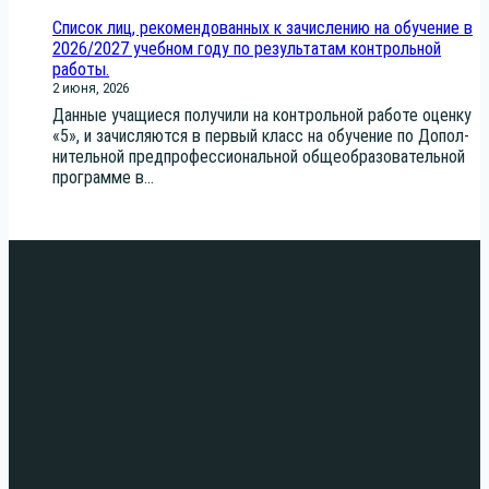
Список лиц, рекомендованных к зачислению на обучение в
2026/2027 учебном году по результатам контрольной
работы.
2 июня, 2026
Дан­ные уча­щи­е­ся полу­чи­ли на кон­троль­ной рабо­те оцен­ку
«5», и зачис­ля­ют­ся в пер­вый класс на обу­че­ние по Допол­
ни­тель­ной пред­про­фес­си­о­наль­ной обще­об­ра­зо­ва­тель­ной
про­грам­ме в...