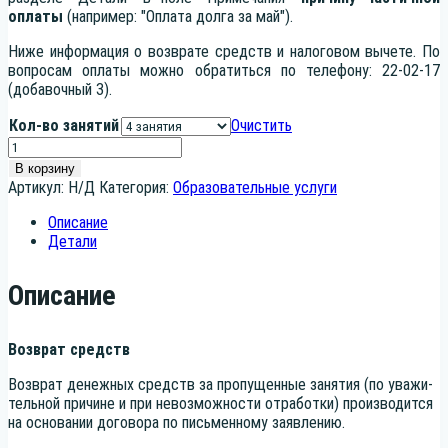
оплаты
(например: "Оплата долга за май").
Ниже информация о возврате средств и налоговом вычете. По
вопросам оплаты можно обратиться по телефону: 22-02-17
(добавочный 3).
Кол-во занятий
Очистить
Количество
товара
В корзину
Студия
Артикул:
Н/Д
Категория:
Образовательные услуги
керамики
Описание
Детали
Описание
Воз­врат средств
Воз­врат денеж­ных средств за про­пу­щен­ные заня­тия (по ува­жи­
тель­ной при­чине и при невоз­мож­но­сти отра­бот­ки) про­из­во­дит­ся
на осно­ва­нии дого­во­ра по пись­мен­но­му заявлению.