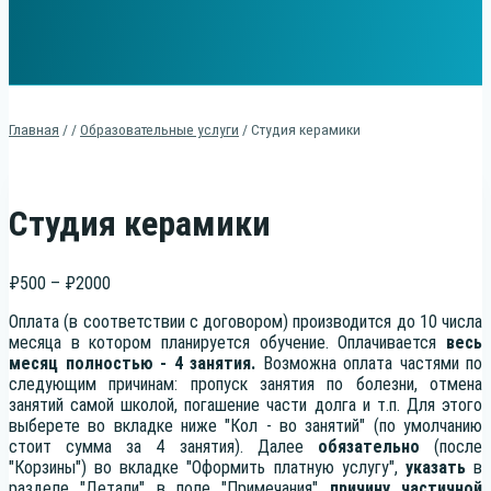
Главная
/
/
Образовательные услуги
/
Студия керамики
Студия керамики
Диапазон
₽
500
–
₽
2000
цен:
Оплата (в соответствии с договором) производится до 10 числа
₽500
месяца в котором планируется обучение. Оплачивается
весь
–
месяц полностью - 4 занятия.
Возможна оплата частями по
₽2000
следующим причинам: пропуск занятия по болезни, отмена
занятий самой школой, погашение части долга и т.п. Для этого
выберете во вкладке ниже "Кол - во занятий" (по умолчанию
стоит сумма за 4 занятия). Далее
обязательно
(после
"Корзины") во вкладке "Оформить платную услугу",
указать
в
разделе "Детали" в поле "Примечания"
причину частичной