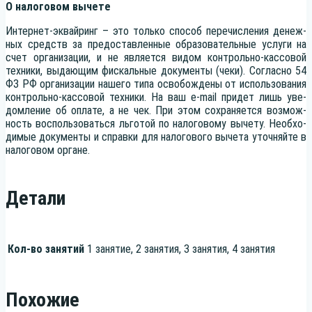
О нало­го­вом вычете
Интер­нет-эквай­ринг – это толь­ко спо­соб пере­чис­ле­ния денеж­
ных средств за предо­став­лен­ные обра­зо­ва­тель­ные услу­ги на
счет орга­ни­за­ции, и не явля­ет­ся видом кон­троль­но-кас­со­вой
тех­ни­ки, выда­ю­щим фис­каль­ные доку­мен­ты (чеки). Соглас­но 54
ФЗ РФ орга­ни­за­ции наше­го типа осво­бож­де­ны от исполь­зо­ва­ния
кон­троль­но-кас­со­вой тех­ни­ки. На ваш e‑mail при­дет лишь уве­
дом­ле­ние об опла­те, а не чек. При этом сохра­ня­ет­ся воз­мож­
ность вос­поль­зо­вать­ся льго­той по нало­го­во­му выче­ту. Необ­хо­
ди­мые доку­мен­ты и справ­ки для нало­го­во­го выче­та уточ­няй­те в
нало­го­вом органе.
Детали
Кол-во занятий
1 занятие, 2 занятия, 3 занятия, 4 занятия
Похожие